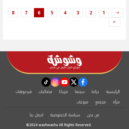
8
7
6
5
4
3
2
1
instagram
tiktok
youtube
twitter
facebook
الرئيسية
دراما
سينما
مزيكا
فضائيات
فيديوهات
مرأة
مجتمع
منوعات
من نحن
سياسة الخصوصية
اتصل بنا
©2024 washwasha All Rights Reserved.