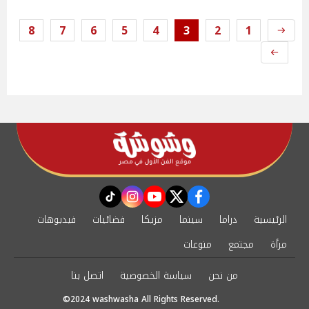
8
7
6
5
4
3
2
1
instagram
tiktok
youtube
twitter
facebook
الرئيسية
دراما
سينما
مزيكا
فضائيات
فيديوهات
مرأة
مجتمع
منوعات
من نحن
سياسة الخصوصية
اتصل بنا
©2024 washwasha All Rights Reserved.