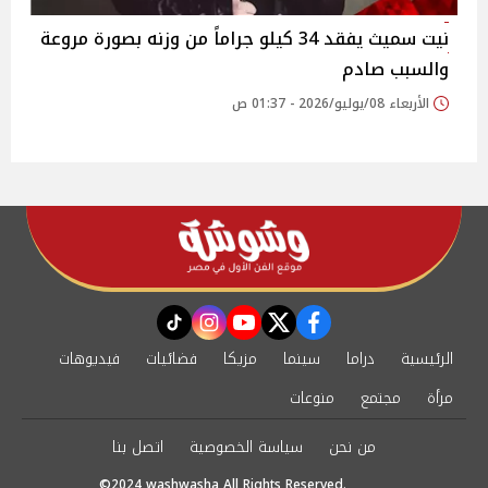
نيت سميث يفقد 34 كيلو جراماً من وزنه بصورة مروعة
والسبب صادم
الأربعاء 08/يوليو/2026 - 01:37 ص
instagram
tiktok
youtube
twitter
facebook
الرئيسية
دراما
سينما
مزيكا
فضائيات
فيديوهات
مرأة
مجتمع
منوعات
من نحن
سياسة الخصوصية
اتصل بنا
©2024 washwasha All Rights Reserved.