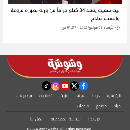
نيت سميث يفقد 34 كيلو جراماً من وزنه بصورة مروعة
والسبب صادم
الأربعاء 08/يوليو/2026 - 01:37 ص
instagram
tiktok
youtube
twitter
facebook
الرئيسية
دراما
سينما
مزيكا
فضائيات
فيديوهات
مرأة
مجتمع
منوعات
من نحن
سياسة الخصوصية
اتصل بنا
©2024 washwasha All Rights Reserved.