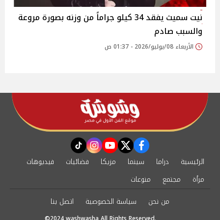
نيت سميث يفقد 34 كيلو جراماً من وزنه بصورة مروعة
والسبب صادم
الأربعاء 08/يوليو/2026 - 01:37 ص
instagram
tiktok
youtube
twitter
facebook
الرئيسية
دراما
سينما
مزيكا
فضائيات
فيديوهات
مرأة
مجتمع
منوعات
من نحن
سياسة الخصوصية
اتصل بنا
©2024 washwasha All Rights Reserved.