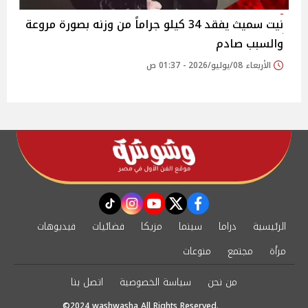
نيت سميث يفقد 34 كيلو جراماً من وزنه بصورة مروعة
والسبب صادم
الأربعاء 08/يوليو/2026 - 01:37 ص
instagram
tiktok
youtube
twitter
facebook
الرئيسية
دراما
سينما
مزيكا
فضائيات
فيديوهات
مرأة
مجتمع
منوعات
من نحن
سياسة الخصوصية
اتصل بنا
©2024 washwasha All Rights Reserved.