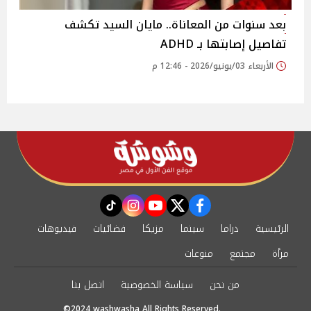
بعد سنوات من المعاناة.. مايان السيد تكشف
تفاصيل إصابتها بـ ADHD
الأربعاء 03/يونيو/2026 - 12:46 م
instagram
tiktok
youtube
twitter
facebook
الرئيسية
دراما
سينما
مزيكا
فضائيات
فيديوهات
مرأة
مجتمع
منوعات
من نحن
سياسة الخصوصية
اتصل بنا
©2024 washwasha All Rights Reserved.