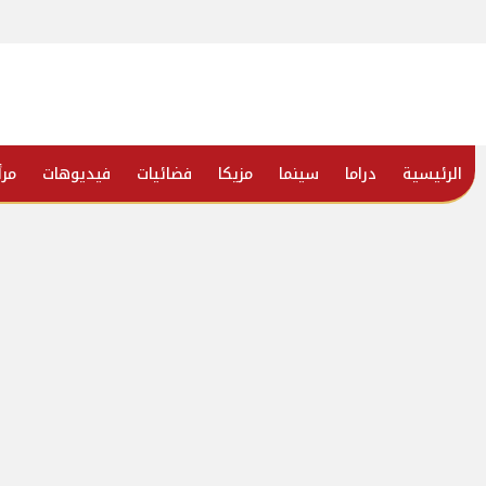
الرئيسية
دراما
سينما
مزيكا
فضائيات
فيديوهات
مرأ