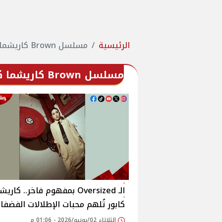
الرئيسية
مسلسل Brown كاريشما كابور
مسلسل Brown كاريشما كابور
الـ Oversized بمفهوم فاخر.. كاري
كابور تُلهم محبات الإطلالات الفضفا
الثلاثاء 02/يونيو/2026 - 01:06 م