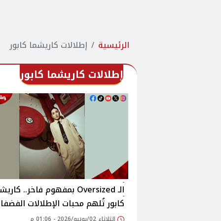
الرئيسية
إطلالات كاريشما كابور
إطلالات كاريشما كابور
الـ Oversized بمفهوم فاخر.. كاري
كابور تُلهم محبات الإطلالات الفضفا
الثلاثاء 02/يونيو/2026 - 01:06 م