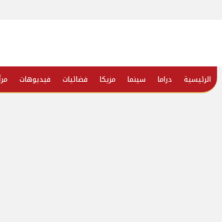
الرئيسية
دراما
سينما
مزيكا
فضائيات
فيديوهات
مرأ