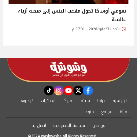
نعومي أوساكا تحول ملاعب التنس إلى منصة أزياء
عالمية
الأحد 31/مايو/2026 - 07:31 م
instagram
tiktok
youtube
twitter
facebook
الرئيسية
دراما
سينما
مزيكا
فضائيات
فيديوهات
مرأة
مجتمع
منوعات
من نحن
سياسة الخصوصية
اتصل بنا
©2024 washwasha All Rights Reserved.