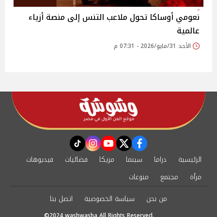
نعومي أوساكا تحول ملاعب التنس إلى منصة أزياء
عالمية
الأحد 31/مايو/2026 - 07:31 م
instagram
tiktok
youtube
twitter
facebook
الرئيسية
دراما
سينما
مزيكا
فضائيات
فيديوهات
مرأة
مجتمع
منوعات
من نحن
سياسة الخصوصية
اتصل بنا
©2024 washwasha All Rights Reserved.