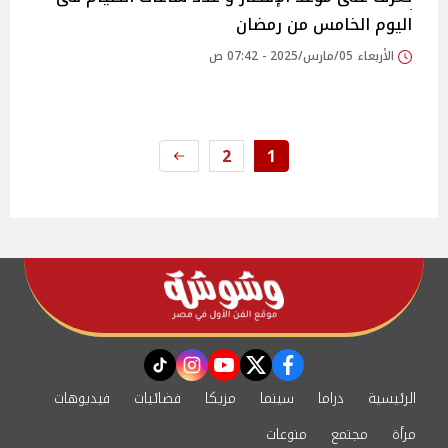
اليوم الخامس من رمضان
الأربعاء 05/مارس/2025 - 07:42 ص
2
1
instagram
tiktok
youtube
twitter
facebook
الرئيسية
دراما
سينما
مزيكا
فضائيات
فيديوهات
مرأة
مجتمع
منوعات