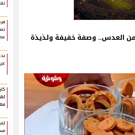
تفا
فرح
تصو
العدس.. وصفة خفيفة ولذيذة
عصر
بدء
عن 
كار
فهم
لمي
مست