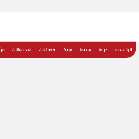
الرئيسية
دراما
سينما
مزيكا
فضائيات
فيديوهات
مرأ