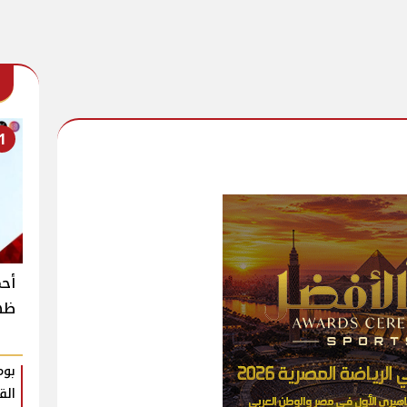
1
أحم
ظهو
بوم
الق