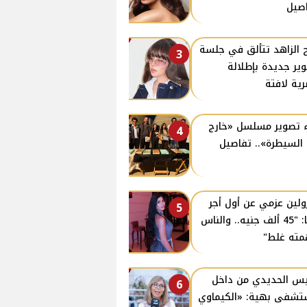
صيل
 الزاهد تتألق في جلسة
3
ير جديدة بإطلالة
ية لافتة
 تصوير مسلسل «خارج
4
السيطرة».. تفاصيل
ولين عزمي عن أول أجر
5
لها: "45 ألف جنيه.. والناس
ته غلط"
س الحديدي من داخل
6
شفى بهية: «الكيماوي