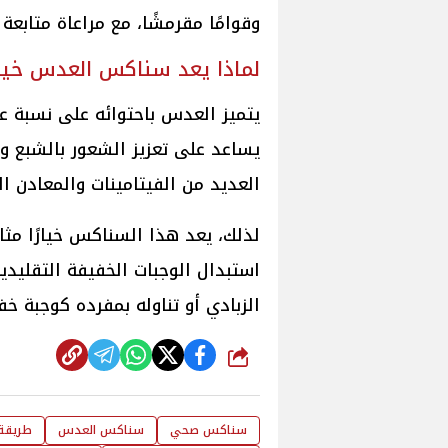
وقوامًا مقرمشًا، مع مراعاة متابعة
لماذا يعد سناكس العدس خيارً
يتميز العدس باحتوائه على نسبة عال
يساعد على تعزيز الشعور بالشبع 
العديد من الفيتامينات والمعادن 
لذلك، يعد هذا السناكس خيارًا مثالي
استبدال الوجبات الخفيفة التقليدي
الزبادي أو تناوله بمفرده كوجبة خف
شارك
سناكس صحي
سناكس العدس
طريقة