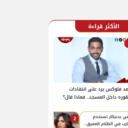
الأكثر قراءة
د فلوكس يرد على انتقادات
ره داخل المسجد.. فماذا قال؟
ي بدنيكار تستخدم
2
ارب في الظلام العميق..