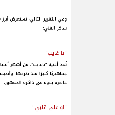
شاكر الفني:
"يا غايب"
تُعد أغنية "ياغايب"، من أشهر أغني
جماهيريًا كبيرًا منذ طرحها، وأصبح
حاضرة بقوة في ذاكرة الجمهور.
"لو على قلبي"