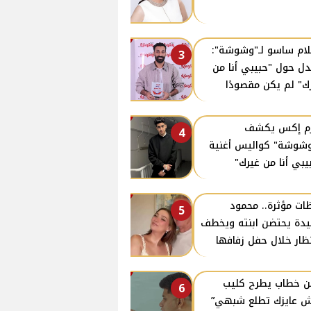
ام ساسو لـ"وشوشة":
3
دل حول "حبيبي أنا من
ك" لم يكن مقصودًا
زم إكس يكشف
4
وشوشة" كواليس أغنية
يبي أنا من غيرك"
ات مؤثرة.. محمود
5
دة يحتضن ابنته ويخطف
نظار خلال حفل زفافها
ن خطاب يطرح كليب
6
 عايزك تطلع شبهي”