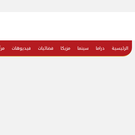
الرئيسية
دراما
سينما
مزيكا
فضائيات
فيديوهات
مرأ