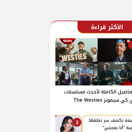
الأكثر قراءة
فاصيل الكاملة لأحدث مسلسلات
ي سيمونز The Westies
فة تكشف سر تعلقها
2
نية “أنا بعجبني”