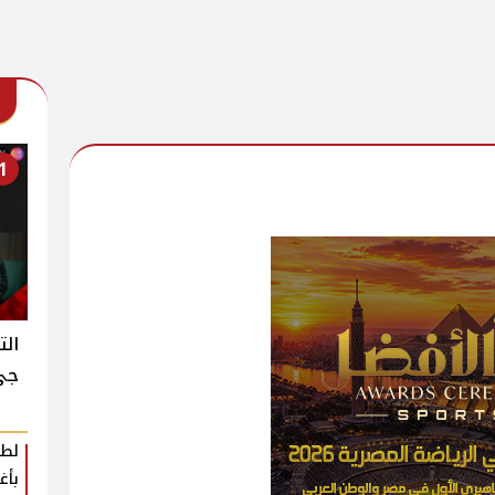
1
الت
جي ك
لطي
بأغ