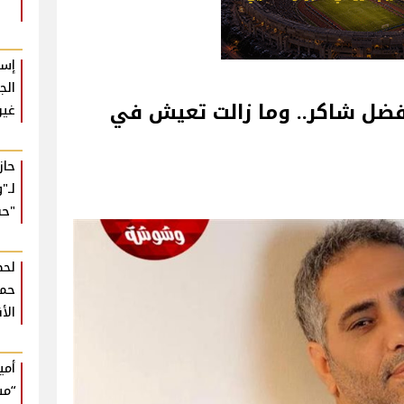
إسل
الج
 فضل شاكر.. وما زالت تعيش في
غير
حا
لـ"
"حب
لحظ
حمي
الأ
أمي
“مش