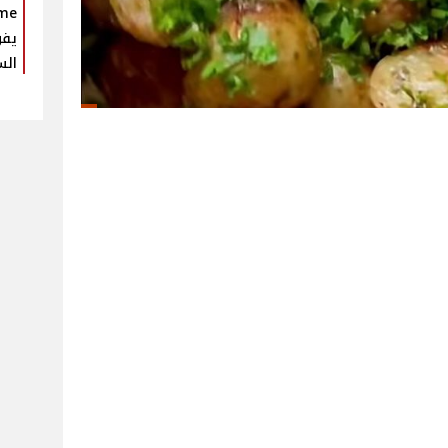
يفو
الس