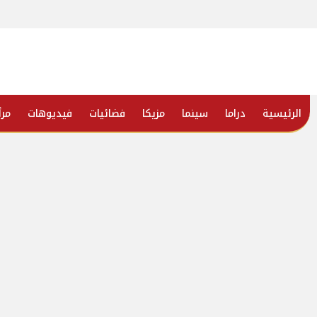
الرئيسية
دراما
سينما
مزيكا
فضائيات
فيديوهات
مرأ