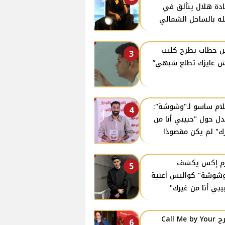
دة هلال يتألق في
ه بالساحل الشمالي
ن خطاب يطرح كليب
3
 عايزك تطلع شبهي”
ام ساسو لـ"وشوشة":
4
دل حول "حبيبي أنا من
ك" لم يكن مقصودًا
زم إكس يكشف
5
وشوشة" كواليس أغنية
يبي أنا من غيرك"
مخرج Call Me by Your
6