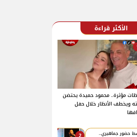
الأكثر قراءة
ات مؤثرة.. محمود حميدة يحتضن
ته ويخطف الأنظار خلال حفل
فها
 حضور جماهيري..
2