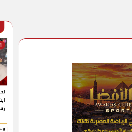
1
لحظ
ابن
زفا
وسط