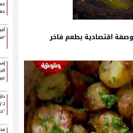
حما
حفل
أمي
وصفة اقتصادية بطعم فاخر
“مش
إسل
الج
غير
حا
لـ"
"حب