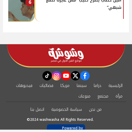
أمين خطاب يطرح كليب “مش عايزك تطلع
6
شبهي”
instagram
tiktok
youtube
twitter
facebook
الرئيسية
دراما
سينما
مزيكا
فضائيات
فيديوهات
مرأة
مجتمع
منوعات
من نحن
سياسة الخصوصية
اتصل بنا
©2024 washwasha All Rights Reserved.
Powered by