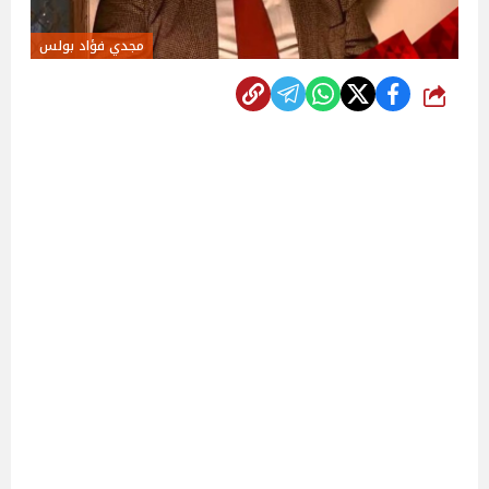
مجدي فؤاد بولس
شارك