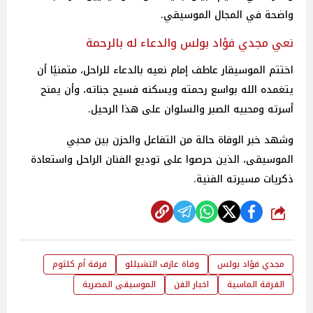
واضحة في المجال الموسيقي.
نعي مجدي فؤاد بولس والدعاء له بالرحمة
اختتم الموسيقار عاطف إمام نعيه بالدعاء للراحل، متمنيًا أن
يتغمده الله بواسع رحمته ويسكنه فسيح جناته، وأن يمنح
أسرته ومحبيه الصبر والسلوان على هذا الرحيل.
وشهد خبر الوفاة حالة من التفاعل والحزن بين محبي
الموسيقى، الذين حرصوا على توديع الفنان الراحل واستعادة
ذكريات مسيرته الفنية.
شارك
مجدي فؤاد بولس
وفاة عازف التشيللو
فرقة أم كلثوم
الفرقة الماسية
اخبار الفن
الموسيقى المصرية