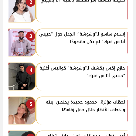
لطيفة تكشف سر تعلقها بأغنية “أنا بعجبني”
2
إسلام ساسو لـ"وشوشة": الجدل حول "حبيبي
3
أنا من غيرك" لم يكن مقصودًا
حازم إكس يكشف لـ"وشوشة" كواليس أغنية
4
"حبيبي أنا من غيرك"
لحظات مؤثرة.. محمود حميدة يحتضن ابنته
5
ويخطف الأنظار خلال حفل زفافها