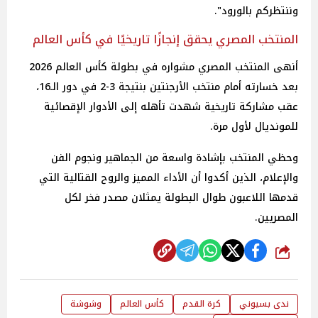
وننتظركم بالورود".
المنتخب المصري يحقق إنجازًا تاريخيًا في كأس العالم
أنهى المنتخب المصري مشواره في بطولة كأس العالم 2026
بعد خسارته أمام منتخب الأرجنتين بنتيجة 3-2 في دور الـ16،
عقب مشاركة تاريخية شهدت تأهله إلى الأدوار الإقصائية
للمونديال لأول مرة.
وحظي المنتخب بإشادة واسعة من الجماهير ونجوم الفن
والإعلام، الذين أكدوا أن الأداء المميز والروح القتالية التي
قدمها اللاعبون طوال البطولة يمثلان مصدر فخر لكل
المصريين.
شارك
ندى بسيوني
كرة القدم
كأس العالم
وشوشة