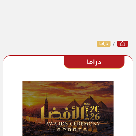
دراما
دراما