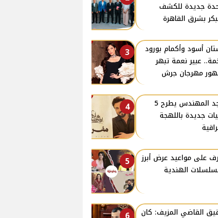
دة جديدة للكشف
بكر بشرق القاهرة
ان أسود وأكمام بورود
3
ة.. عبير نعمة تبهر
ور مهرجان جرش
ماجد المهندس يطرح 5
4
يات جديدة باللهجة
راقية
ف على مواعيد عرض أبرز
5
سلسلات الهندية
ق القاضي المزيف: كان
6