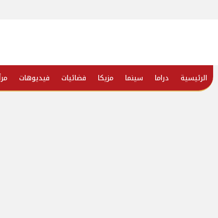
الرئيسية
دراما
سينما
مزيكا
فضائيات
فيديوهات
مرأ