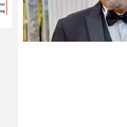
بيس
ومك