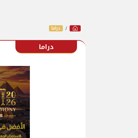
دراما
دراما