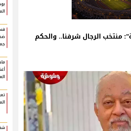
بوح
الم
فست
منتخب الرجال شرفنا.. والحكم
ضخم
جمه
أغن
الع
تعر
الم
شقي