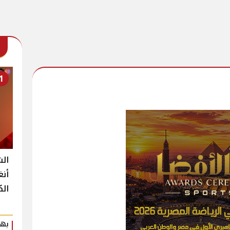
1
الش
أنغ
الك
بهي