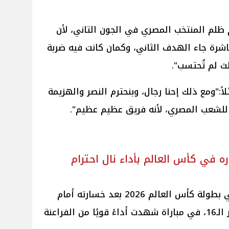
 ظلم المنتخب المصري في الجون التاني، لأن
اشرة جاء الهدف الثاني، وكمان كانت فيه ضربة
ث لم تُحتسب".
:"ومع ذلك إحنا رجال، وبنحترم النصر والهزيمة
للشعب المصري، لأنه فريق عظيم عظيم".
 في كأس العالم بأداء نال احترام
أنهى المنتخب المصري مشواره في بطولة كأس العالم 2026 بعد خسارته أمام
منتخب الأرجنتين بنتيجة 3-2 في دور الـ16، في مباراة شهدت أداءً قويًا من الفراعنة