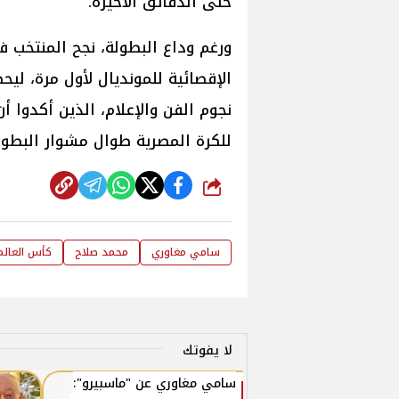
حتى الدقائق الأخيرة.
ورغم وداع البطولة، نجح المنتخب في
الإقصائية للمونديال لأول مرة، لي
نجوم الفن والإعلام، الذين أكدوا 
للكرة المصرية طوال مشوار البطول
شارك
سامي مغاوري
محمد صلاح
كأس العالم
لا يفوتك
سامي مغاوري عن "ماسبيرو":