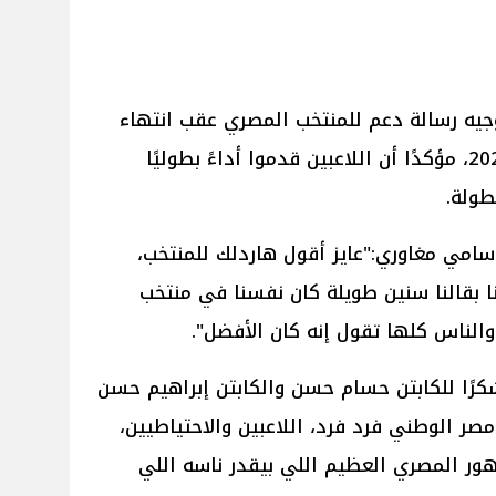
يه رسالة دعم للمنتخب المصري عقب انتهاء
مشواره في بطولة كأس العالم 2026، مؤكدًا أن اللاعبين قدموا أداءً بطوليًا
طولة.
امي مغاوري:"عايز أقول هاردلك للمنتخب،
ا بقالنا سنين طويلة كان نفسنا في منتخب
الناس كلها تقول إنه كان الأفضل".
شكرًا للكابتن حسام حسن والكابتن إبراهيم حسن
ر الوطني فرد فرد، اللاعبين والاحتياطيين،
هور المصري العظيم اللي بيقدر ناسه اللي