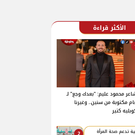
الأكثر قراءة
اعر محمود عليم: "بعدك وجع" لـ
ام مكتوبة من سنين.. وغيرنا
وبليه كتير
ة تدعم صحة المرأة
2