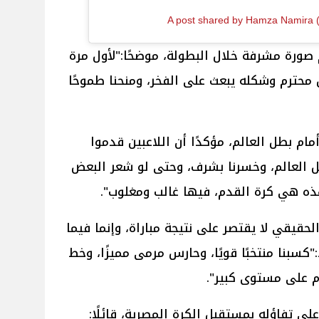
A post shared by Hamza Namira
صورة مشرفة خلال البطولة، موضحًا:"لأول مرة
محترم وشكله يبعث على الفخر، ومنحنا طموحًا
مام بطل العالم، مؤكدًا أن اللاعبين قدموا
طل العالم، وخسرنا بشرف، وحتى لو شعر البعض
ه هي كرة القدم، فيها غالب ومغلوب".
حقيقي لا يقتصر على نتيجة مباراة، وإنما فيما
"كسبنا منتخبًا قويًا، وحارس مرمى مميزًا، وخط
 على مستوى كبير".
لى تفاؤله بمستقبل الكرة المصرية، قائلًا: