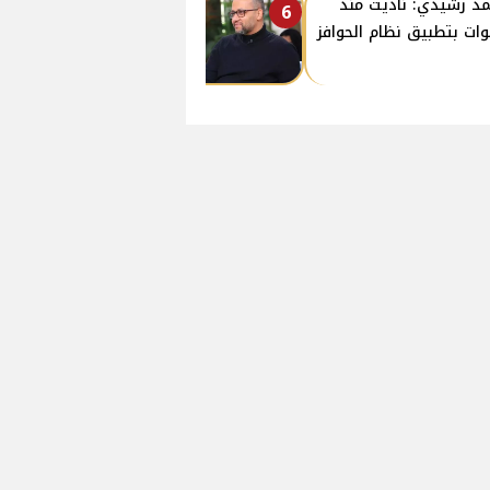
د رشيدي: ناديت منذ
6
ات بتطبيق نظام الحوافز