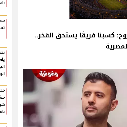
باس
مصط
تمض
ج: كسبنا فريقًا يستحق الفخر..
لمصرية
بصو
ياس
الج
الز
محم
مش
شير
باق