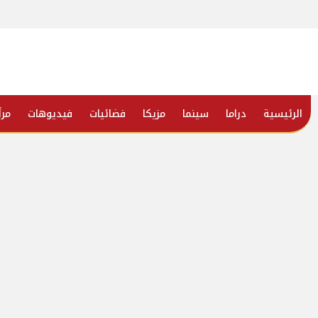
الرئيسية
دراما
سينما
مزيكا
فضائيات
فيديوهات
مرأ