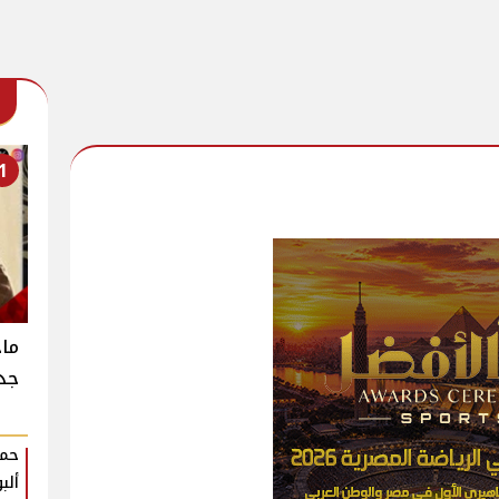
1
جدي
حمو
ألب