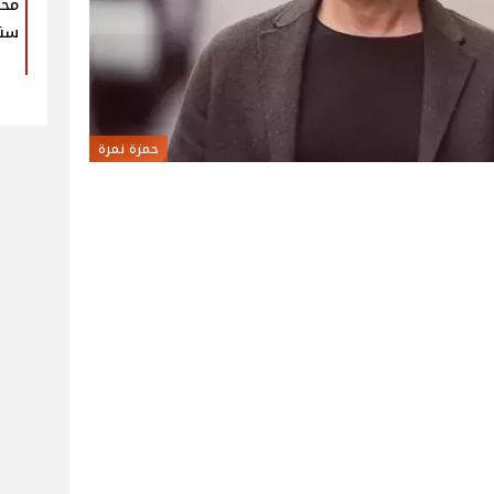
محم
سنو
حمزة نمرة