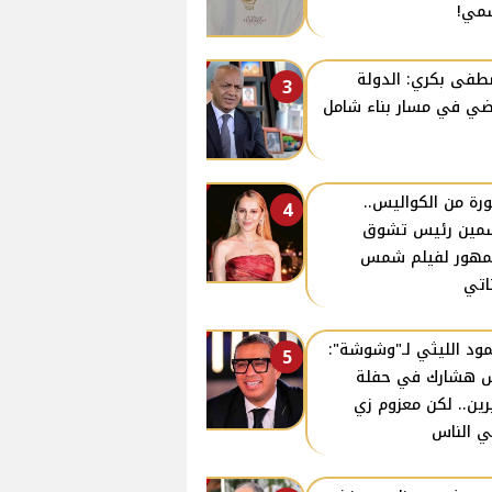
مي!
فى بكري: الدولة
3
ي في مسار بناء شامل
رة من الكواليس..
4
مين رئيس تشوق
مهور لفيلم شمس
ناتي
ود الليثي لـ"وشوشة":
5
 هشارك في حفلة
ين.. لكن معزوم زي
ي الناس