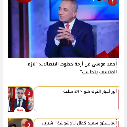
1
أحمد موسى عن أزمة خطوط الاتصالات: "لازم
المتسبب يتحاسب"
أبرز أخبار التوك شو × 24 ساعة
2
المايسترو سعيد كمال لـ"وشوشة": شيرين
3