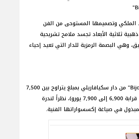
د الملكي وتصميمها المستوحى من الفن
ذهبية ثلاثية الأبعاد تجسد ملامح تشريحية
ق، وهي البصمة الرمزية للدار التي تعيد إحياء
تُقدر قيمة حقيبة "Bijoux Secret Bag" من دار سكيافاريلي بمبلغ يتراوح بين 7,500
إلى 8,500 دولار أمريكي (ما يعادل قرابة 6,900 إلى 7,900 يورو)، نظراً لندرة
مبذول في صياغة إكسسواراتها الفنية.