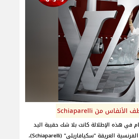
فاس من Schiaparelli
ام في هذه الإطلالة كانت بلا شك حقيبة اليد
التي حملتها فنانة العرب من الدار الفرنسية العريقة "سكيافاريلي" (Schiaparelli)،