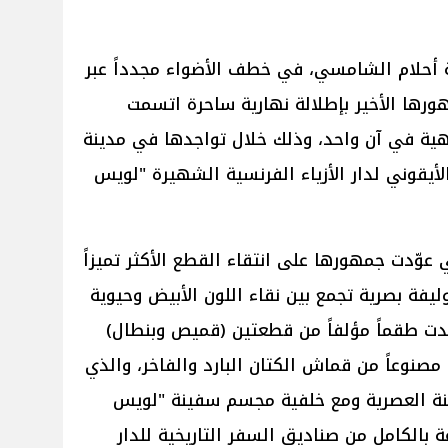
تية أحلام الشامسي، في خطف الأضواء مجدداً عبر
ورها الأخير بإطلالة نهارية ساحرة اتسمت
اهية في آن واحد، وذلك خلال تواجدها في مدينة
يقوني لدار الأزياء الفرنسية الشهيرة "لويس
عوّدت جمهورها على انتقاء القطع الأكثر تميزاً
ليفة بصرية تجمع بين نقاء اللون الأبيض وحيوية
دت طقماً مؤلفاً من قطعتين (قميص وبنطال)
صة فضفاضة مريحة (Oversized) مصنوعاً من قماش الكتان البارد والفاخر، والذي
ينة العصرية ومع خلفية مجسم سفينة "لويس
 بالكامل من صناديق السفر التاريخية للدار