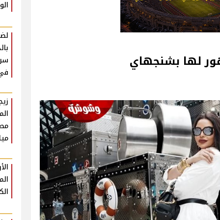
الو
لضم
بال
ور لها بشنجهاي
سرع
في 
زيج
الم
مص
ميل
الأ
الم
ال