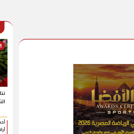
1
تنا
الت
أحم
أرا