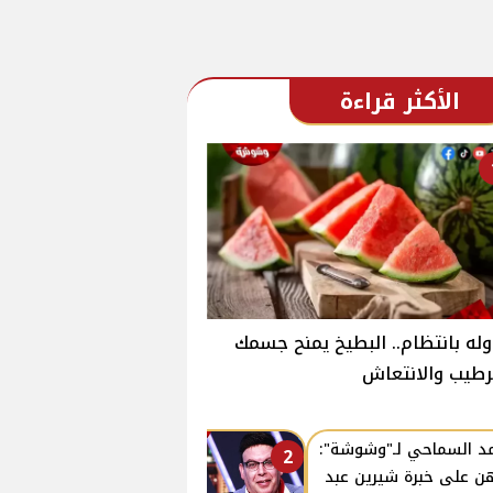
الأكثر قراءة
وله بانتظام.. البطيخ يمنح جسمك
رطيب والانتعاش
د السماحي لـ"وشوشة":
2
هن على خبرة شيرين عبد