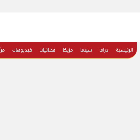
الرئيسية
دراما
سينما
مزيكا
فضائيات
فيديوهات
مرأ