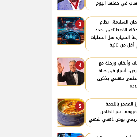
هاب في حفلها اليوم
ان السلامة.. نظام
3
ذكاء الاصطناعي يحدد
ة السيارة قبل المطبات
أقل من ثانية
ات وألقاب ورحلة مع
4
رض.. أسرار في حياة
طفى فهمي بذكرى
اده
رز المعمر باللحمة
5
فرومة.. سر الطاجن
كريمي بوش ذهبي شهي