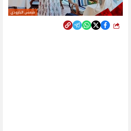
شمس البارودي
شارك