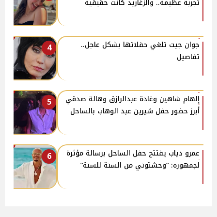
تجربة عظيمة.. والزغاريد كانت حقيقية
جوان جيت تلغي حفلاتها بشكل عاجل..
4
تفاصيل
إلهام شاهين وغادة عبدالرازق وهالة صدقي
5
أبرز حضور حفل شيرين عبد الوهاب بالساحل
عمرو دياب يفتتح حفل الساحل برسالة مؤثرة
6
لجمهوره: “وحشتوني من السنة للسنة”