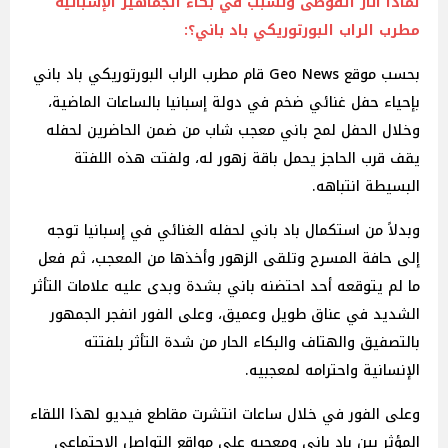
لماذا أثار الفوضى وتسبب في بكاء الجماهير الإسبانية
مطرب الراب البورتوريكي باد باني؟:
بحسب موقع Geo News قام مطرب الراب البورتوريكي باد باني
بإحياء حفل غنائي ضخم في دولة إسبانيا بالساعات الماضية،
وخلال الحفل لمح باني معجب شاب من ضمن الحاضرين لحفله
يقف قرب الحاجز يحمل باقة زهور له، ولفتت هذه اللفتة
البسيطة انتباهه.
وبدلاً من استكمال باد باني لحفله الغنائي في إسبانيا توجه
إلى حافة المسرح وتلقى الزهور وأخذها من المعجب، ثم فعل
ما لم يتوقعه أحد احتضنه باني بشدة وبدى عليه علامات التأثر
الشديد في عناق طويل وعميق، وعلى الفور انفجر الجمهور
بالتصفيق والهتاف والبكاء الحار من شدة التأثر بلفتته
الإنسانية واحترامه لمعجبيه.
وعلى الفور في خلال ساعات انتشرت مقاطع فيديو لهذا اللقاء
المؤثر بين باد باني ومعجبه على مواقع التواصل الاجتماعي