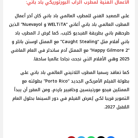
الأعمال الفنية لمطرب الراب البورتوريكي باد باني:
على الصعيد الفني للمطرب العالمي باد باني كان آخر أعمال
المطرب العالمي باد باني أغاني “WELTiTA و Nuevayol” الذين
طرحهم باني بطريقة الفيديو كليب، كما عُرض لـ المطرب باد
باني أفلام مثل “Caught Stealing” مع الممثل اوستن باتلر و
“Happy Gilmore 2” مع الممثل آدم ساندلر في العام الماضي
2025 وهي الأفلام التي نجحت نجاحا عالميا ساحقا.
كما تعاقد رسميا المطرب اللاتيني العالمي باد باني على
بطولة الفيلم الأمريكي الجديد “Porto Rico” بطولته مع
الممثلين فيجو مورتينسين وخافيير باردم، ومن المقرر أن يبدأ
التصوير قريبا لكي يُعرض الفيلم في دور السينما بحلول العام
المُقبل 2027.