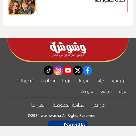
أحدث ظهور لها
instagram
tiktok
youtube
twitter
facebook
الرئيسية
دراما
سينما
مزيكا
فضائيات
فيديوهات
مرأة
مجتمع
منوعات
من نحن
سياسة الخصوصية
اتصل بنا
©2024 washwasha All Rights Reserved.
Powered by