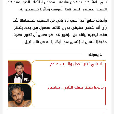
باني باقة زهور بدلًا من هاتفه المحمول لإلتقاط الصور معه هو
السبب الحقيقي لتميز هذا الموقف وتأثرنا كمعجبين به.
وأضاف متابع آخر: اقترب باد باني من المعجب لاحتضانها لأنه
رأى أنه شخص حقيقي بدون هاتف محمول في يده، ينتظر
فقط ليحييه بباقة من الزهور هذا هو معنى أن تكون معجبًا
حقيقيًا للفنان لا يُنسى هذا أبدًا، يا له من قلب نبيل.
لا يفوتك
باد باني يُثير الجدل والسبب صادم
مالوما ينتظر طفله الثاني.. تفاصيل