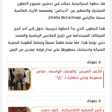
قاد خطوة استراتيجية تمثلت في تدشين مشروع التعاون
المشترك والشهير بين "أديداس" ومصممة الأزياء العالمية
ستيلا
مكارتني (Stella McCartney
)
.
هذا التعاون، الذي بدأ كخطوة تجريبية، تحول إلى أحد أنجح
الشراكات المستدامة في تاريخ الملابس الرياضية والممتد
حتى يومنا هذا، مما منحه فهماً عميقاً وشاملاً للهوية البصرية
للشركة واحتياجات جمهورها على مدار قرابة عقدين من الزمن.
لا يفوتك
الكتف العريض" والقصات الواسعة.. ملامح
مجموعة ويلي شافاريا لـ "زارا"
لا يفوتك
كسر النمطية الكلاسيكية.. كيف دمجت