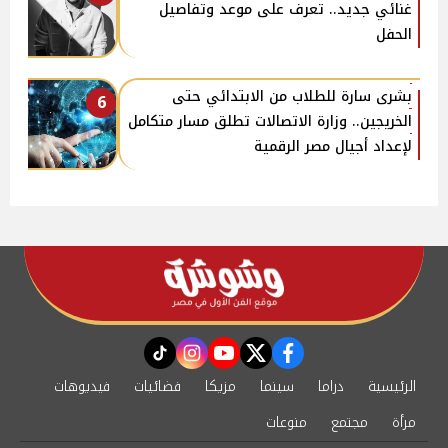
غنائي جديد.. تعرف على موعد وتفاصيل
الحفل
بشرى سارة للطلاب من الابتدائي حتى
6
الخريجين.. وزارة الاتصالات تطلق مسار متكامل
لإعداد أجيال مصر الرقمية
instagram
tiktok
youtube
twitter
facebook
الرئيسية
دراما
سينما
مزيكا
فضائيات
فيديوهات
مرأة
مجتمع
منوعات