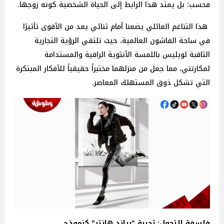
فحسب؛ بل يمتد هذا الرابط إلى الحياة الشخصية كونه زوجها.
هذا التناغم العائلي يضعنا أمام ثنائي يعد من الأقوى تأثيرًا
في ساحة الفاشون العالمية، حيث تلتقي الرؤية التجارية
الثاقبة لويليس باللمسة الأنثوية الراقية والمستدامة
لمكارتني، مما جعل من منزلهما مختبراً حقيقياً للأفكار المبتكرة
التي تشكل ذوق المستهلك المعاصر.
فلسفة التحول: تجربة "براند هانتر" كنموذج