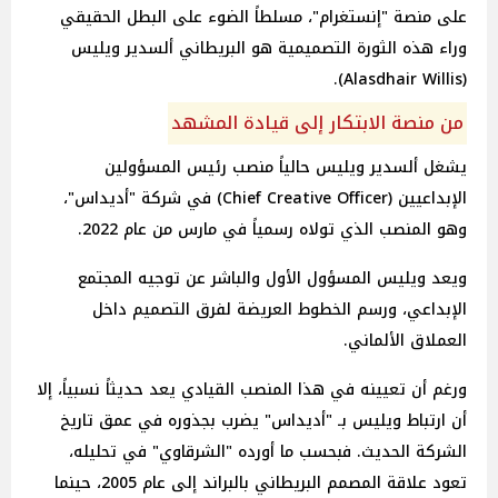
على منصة "إنستغرام"، مسلطاً الضوء على البطل الحقيقي
وراء هذه الثورة التصميمية هو البريطاني ألسدير ويليس
(Alasdhair Willis).
من منصة الابتكار إلى قيادة المشهد
يشغل ألسدير ويليس حالياً منصب رئيس المسؤولين
الإبداعيين (Chief Creative Officer) في شركة "أديداس"،
وهو المنصب الذي تولاه رسمياً في مارس من عام 2022.
ويعد ويليس المسؤول الأول والباشر عن توجيه المجتمع
الإبداعي، ورسم الخطوط العريضة لفرق التصميم داخل
العملاق الألماني.
ورغم أن تعيينه في هذا المنصب القيادي يعد حديثاً نسبياً، إلا
أن ارتباط ويليس بـ "أديداس" يضرب بجذوره في عمق تاريخ
الشركة الحديث. فبحسب ما أورده "الشرقاوي" في تحليله،
تعود علاقة المصمم البريطاني بالبراند إلى عام 2005، حينما