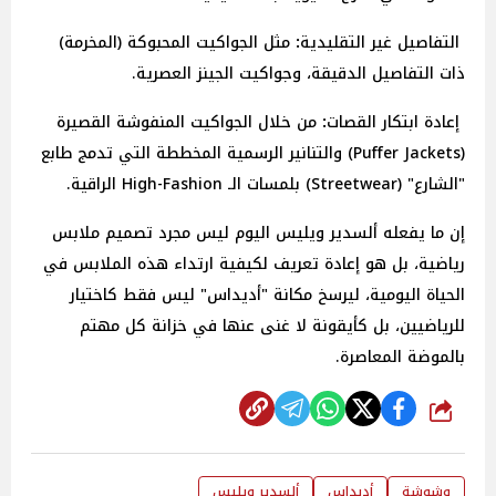
التفاصيل
غير
التقليدية
:
مثل الجواكيت المحبوكة (المخرمة)
ذات التفاصيل الدقيقة، وجواكيت الجينز العصرية.
إعادة
ابتكار
القصات
:
من خلال الجواكيت المنفوشة القصيرة
(Puffer Jackets) والتنانير الرسمية المخططة التي تدمج طابع
"الشارع" (Streetwear) بلمسات الـ High-Fashion الراقية.
إن ما يفعله ألسدير ويليس اليوم ليس مجرد تصميم ملابس
رياضية، بل هو إعادة تعريف لكيفية ارتداء هذه الملابس في
الحياة اليومية، ليرسخ مكانة "أديداس" ليس فقط كاختيار
للرياضيين، بل كأيقونة لا غنى عنها في خزانة كل مهتم
بالموضة المعاصرة.
شارك
وشوشة
أديداس
ألسدير ويليس