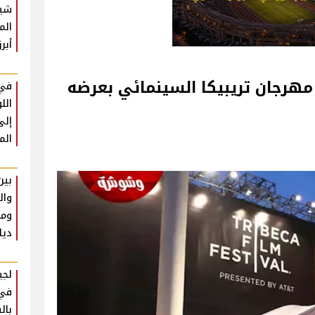
شير
الم
أبرز
هرجان تريبيكا السينمائي بعرضه
في 
الل
إلى
الم
بين
وال
ومل
ديا
لجي
في 
بال