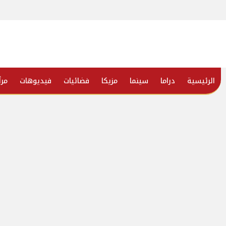
الرئيسية
دراما
سينما
مزيكا
فضائيات
فيديوهات
مرأ