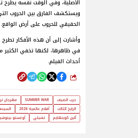
الأصلية، وفي الوقت نفسه يطرح ت
ويستكشف الفارق بين الحروب التي 
الحقيقي للحروب على أرض الواقع.
وأشارت إلى أن هذه الأفكار تطرح 
في ظاهرها، لكنها تخفي الكثير من
أحداث الفيلم.
شارك
حرب الصيف
SUMMER WAR
مهرجان تري
الرايخ الثالث
أفلام عالمية 2026
السينما
ألين كوبنهايم
تشيلي
أوغستو بينوشي