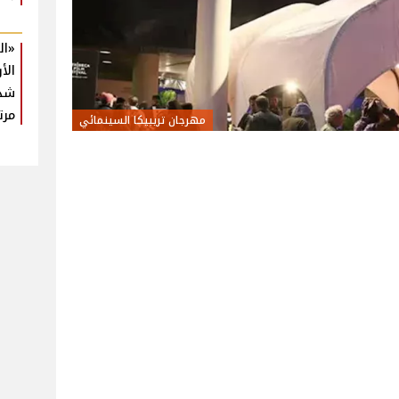
«ال
الأ
شدي
مرت
مهرجان تريبيكا السينمائي