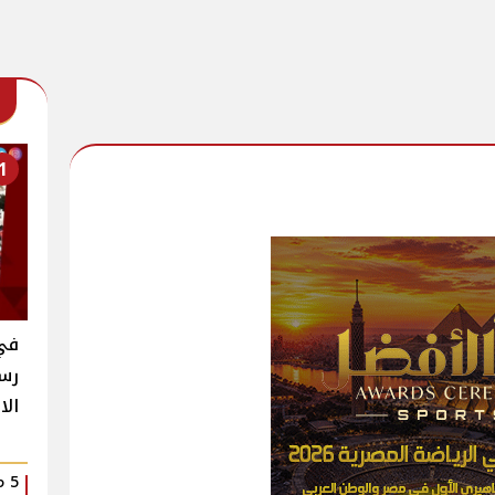
1
في
رست
الا
5 