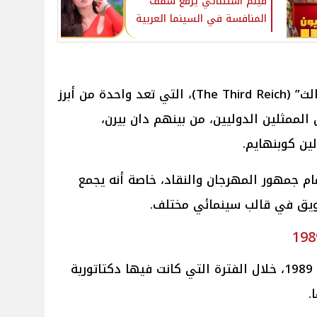
فيلم استثنائي يرفع سقف
المنافسة في السينما العربية
يستند الفيلم إلى رواية “الرايخ الثالث” (The Third Reich)، التي تعد واحدة من أبرز
 الممثلين الدوليين، من بينهم دان بيرن،
ين كوبنهايم.
ام جمهور المهرجان والنقاد، خاصة أنه يجمع
شويق في قالب سينمائي مختلف.
تدور أحداث الفيلم في تشيلي عام 1989، خلال الفترة التي كانت فيها دكتاتورية
.