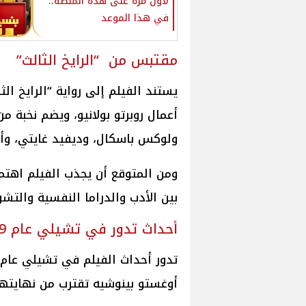
لأول مرة على هذه المنصة..
في هذا الموعد
مقتبس من “الرايخ الثالث”
أعمال روبرتو بولانيو، ويضم نخبة من
ولوكس باسكال، وديفيد غايتي، وأل
ومن المتوقع أن يجذب الفيلم اهتم
بين الأدب والدراما النفسية والت
أحداث تدور في تشيلي عام 1989
أوغستو بينوشيه تقترب من نهايتها