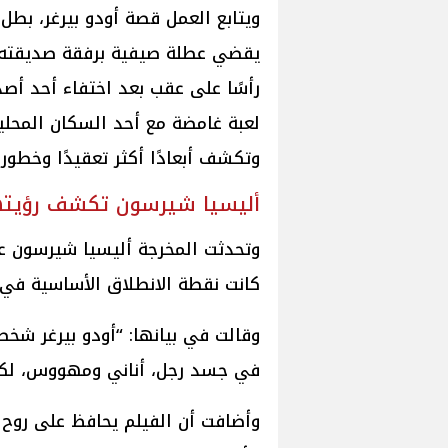
ويتابع العمل قصة أودو بيرغر، بطل 
يقضي عطلة صيفية برفقة صديقته ف
رأسًا على عقب بعد اختفاء أحد أص
لعبة غامضة مع أحد السكان المحليين
وتكشف أبعادًا أكثر تعقيدًا وخطورة
أليسيا شيرسون تكشف رؤيتها
وتحدثت المخرجة أليسيا شيرسون عن
كانت نقطة الانطلاق الأساسية في ب
وقالت في بيانها: “أودو بيرغر شخ
في جسد رجل، أناني ومهووس، لكنه 
وأضافت أن الفيلم يحافظ على روح 