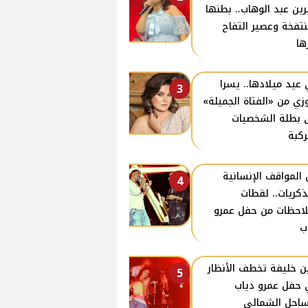
ين عبد الوهاب.. بطنها
نتفخة وعصير التفاح
ها
عيد ميلادها.. يسرا
3
وزي من «الفتاة الجميلة»
 بطلة الشخصيات
ركبة
 المواقف الإنسانية
4
ذكريات.. لقطات
احظات من حفل عمرو
ب
ن خليفة تخطف الأنظار
5
حفل عمرو دياب
ساحل الشمالي