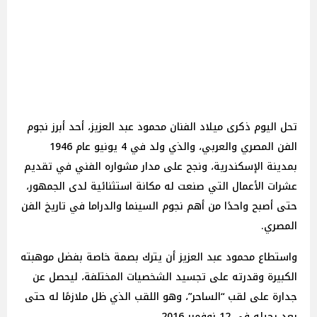
تحل اليوم ذكرى ميلاد الفنان محمود عبد العزيز، أحد أبرز نجوم
الفن المصري والعربي، والذي ولد في 4 يونيو عام 1946
بمدينة الإسكندرية، ونجح على مدار مشواره الفني في تقديم
عشرات الأعمال التي صنعت له مكانة استثنائية لدى الجمهور،
حتى أصبح واحدًا من أهم نجوم السينما والدراما في تاريخ الفن
المصري.
واستطاع محمود عبد العزيز أن يترك بصمة خاصة بفضل موهبته
الكبيرة وقدرته على تجسيد الشخصيات المختلفة، ليحصل عن
جدارة على لقب “الساحر”، وهو اللقب الذي ظل ملازمًا له حتى
بعد رحيله في 12 نوفمبر 2016.