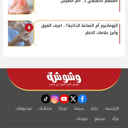
المتهم الحقيقي لـ "ألم النقرس"
الروماتيزم أم المناعة الذاتية؟.. اعرف الفرق
6
وأبرز علامات الخطر
instagram
tiktok
youtube
twitter
facebook
الرئيسية
دراما
سينما
مزيكا
فضائيات
فيديوهات
مرأة
مجتمع
منوعات