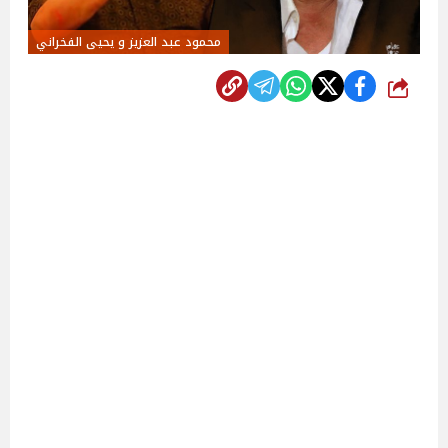
محمود عبد العزيز و يحيى الفخراني
شارك