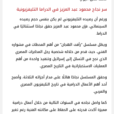
سر نجاح محمود عبد العزيز في الدراما التليفزيونية
ورغم أن رصيده التليفزيوني لم يكن بنفس حجم رصيده
السينمائي، فإن محمود عبد العزيز حقق نجاحًا استثنائيًا في
الدراما.
ويظل مسلسل “رأفت الهجان” من أهم المحطات في مشواره
الفني، حيث قدم من خلاله شخصية رجل المخابرات المصري
الذي نجح في التسلل إلى إسرائيل وتنفيذ واحدة من أهم
العمليات الاستخباراتية في التاريخ المصري.
وحقق المسلسل نجاحًا هائلًا على مدار أجزائه الثلاثة، وأصبح
أحد أهم الأعمال الدرامية في تاريخ التليفزيون المصري
والعربي.
كما واصل نجاحه في السنوات التالية من خلال أعمال درامية
مميزة أكدت قدرته على الحفاظ على مكانته الفنية رغم تغير