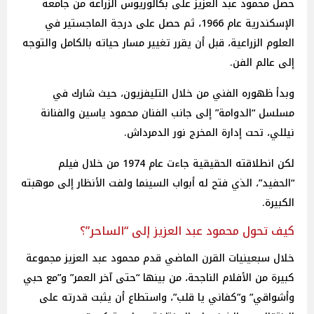
حصل محمود عبد العزيز على بكالوريوس الزراعة من جامعة
الإسكندرية عام 1966، ثم حصل على درجة الماجستير في
العلوم الزراعية، قبل أن يقرر تغيير مسار حياته بالكامل والتوجه
إلى عالم الفن.
وبدأ ظهوره الفني من خلال التليفزيون، حيث شارك في
مسلسل “الدوامة” إلى جانب الفنان محمود ياسين والفنانة
نيللي، تحت إدارة المخرج نور الدمرداش.
لكن انطلاقته الحقيقية جاءت عام 1974 من خلال فيلم
“الحفيد”، الذي فتح له أبواب السينما ولفت الأنظار إلى موهبته
الكبيرة.
كيف تحول محمود عبد العزيز إلى “الساحر”؟
خلال سبعينيات القرن الماضي قدم محمود عبد العزيز مجموعة
كبيرة من الأفلام الناجحة، من بينها “حتى آخر العمر” و”مع حبي
وأشواقي” و”كفاني يا قلب”، واستطاع أن يثبت قدرته على