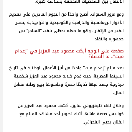
الانتقال بين الشخصيات المختلفة بسلاسة كبيرة.
ومع مرور السنوات، أصبح واحدًا من النجوم القادرين على تقديم
الأدوار الرومانسية والدرامية والكوميدية والتراجيدية بنفس
القدر من الإتقان، وهو ما جعله يحظى بلقب “الساحر” بين
جمهوره والنقاد.
صفعة على الوجه أبكت محمود عبد العزيز في “إعدام
ميت”.. ما القصة؟
يعد فيلم “إعدام ميت” واحدًا من أبرز الأعمال الوطنية في تاريخ
السينما المصرية، حيث قدم خلاله محمود عبد العزيز شخصية
مزدوجة جسد فيها ضابطًا مصريًا وجاسوسًا يبيع وطنه مقابل
المال.
وخلال لقاء تليفزيوني سابق، كشف محمود عبد العزيز عن
كواليس صعبة عاشها أثناء تصوير أحد مشاهد الفيلم مع
الفنان يحيى الفخراني.