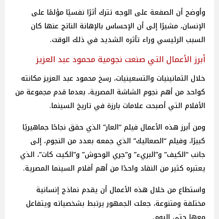
وأوضح أن الصفعة على الوجه تترك أثرًا نفسيًا مؤلمًا على
الإنسان، مشيرًا إلى أن الإحساس بالإهانة الناتج عنها كان
السبب الرئيسي وراء تأثره الشديد في ذلك الوقت.
أبرز الأعمال التي صنعت نجومية محمود عبد العزيز
خلال الثمانينيات والتسعينيات، رسخ محمود عبد العزيز مكانته
كواحد من أهم نجوم الشاشة المصرية، بعدما قدم مجموعة من
الأفلام التي أصبحت علامات بارزة في تاريخ السينما.
ومن أبرز هذه الأعمال فيلم “العار” الذي حقق نجاحًا جماهيريًا
كبيرًا، وفيلم “الصعاليك” الذي جمعه بعدد من النجوم، إلى
جانب “الكيف” و”البريء” و”جري الوحوش” و”الكيت كات”، الذي
يعتبره كثير من النقاد واحدًا من أهم أفلام السينما المصرية.
واستطاع من خلال هذه الأعمال أن يقدم نماذج إنسانية
مختلفة ومتنوعة، جعلت الجمهور يرتبط بشخصياته ويتفاعل
معها حتى اليوم.