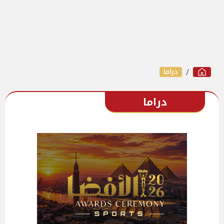
دراما
دراما