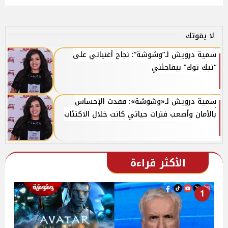
لا يفوتك
سمية درويش لـ”وشوشة”: نجاح أغنياتي على
“تيك توك” بيفاجئني
سمية درويش لـ«وشوشة»: فقدت الإحساس
بالأمان وأصعب فترات حياتي كانت خلال الاكتئاب
الأكثر قراءة
1