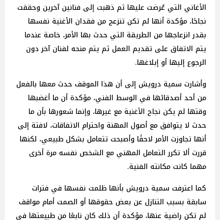
الأغاني التي عُرضت عليها ثم ذهبت إلى فنانين آخرين وحققت
نجاحًا، مؤكدة أنها لم تكن تنزعج من فقدان الأغنية نفسها
بقدر انزعاجها من الطريقة التي حدث بها الأمر، خاصة عندما
يتم الاتفاق على تقديم العمل ثم يتم منحه لفنان آخر دون
الرجوع إليها أو إبلاغها.
وأشارت سمية درويش إلى أن هذا الموقف حدث معها بالفعل
من أحد أصدقائها في الوسط الفني، مؤكدة أن ما أغضبها
وقتها لم يكن نجاح الأغنية مع غيرها، وإنما شعورها بأن ما
حدث لا يتوافق مع أصول المهنة واحترام الاتفاقات، لافتة إلى
أنها تجاوزت الأمر لاحقًا وأصبحت تتعامل بشكل طبيعي، لكنها
قررت ألا تكرر التعامل المهني مع الشخص نفسه مرة أخرى
مهما كانت مكانته الفنية.
كما اعترفت سمية درويش بأنها ظلمت نفسها في فترات
سابقة بسبب التنازل عن بعض حقوقها أو الصمت أمام مواقف
لم تكن راضية عنها، مؤكدة أن ذلك كان نابعًا من طبيعتها في