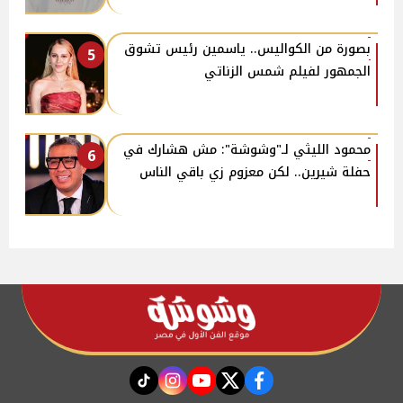
بصورة من الكواليس.. ياسمين رئيس تشوق
5
الجمهور لفيلم شمس الزناتي
محمود الليثي لـ"وشوشة": مش هشارك في
6
حفلة شيرين.. لكن معزوم زي باقي الناس
instagram
tiktok
youtube
twitter
facebook