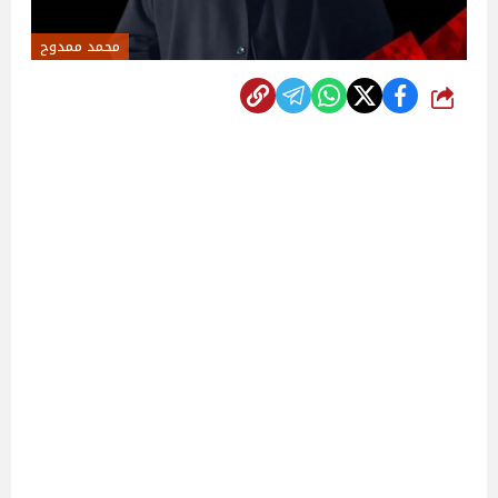
محمد ممدوح
شارك