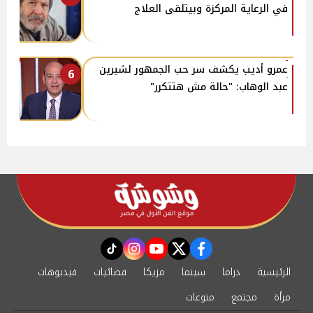
في الرعاية المركزة وبيتلقى العلاج
عمرو أديب يكشف سر حب الجمهور لشيرين
6
عبد الوهاب: "حالة مش هتتكرر"
instagram
tiktok
youtube
twitter
facebook
الرئيسية
دراما
سينما
مزيكا
فضائيات
فيديوهات
مرأة
مجتمع
منوعات