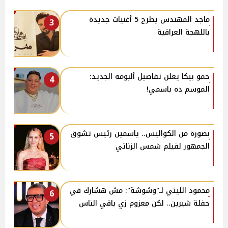
ماجد المهندس يطرح 5 أغنيات جديدة
3
باللهجة العراقية
حمو بيكا يعلن تفاصيل ألبومه الجديد:
4
الموسم ده باسمي!
بصورة من الكواليس.. ياسمين رئيس تشوق
5
الجمهور لفيلم شمس الزناتي
محمود الليثي لـ"وشوشة": مش هشارك في
6
حفلة شيرين.. لكن معزوم زي باقي الناس