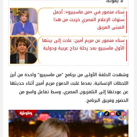
لا يفوتك
سناء منصور في «من ماسبيرو»: أجمل
سنوات الإعلام المصري خرجت من هذا
المبنى العريق
سناء منصور عن مريم أمين: عادت إلى بيتها
الأول ماسبيرو بعد رحلة نجاح عربية ودولية
وشهدت الحلقة الأولى من برنامج "من ماسبيرو" واحدة من أبرز
اللحظات الإنسانية، بعدما غلبت الدموع مريم أمين أثناء حديثها
عن عودتها إلى التلفزيون المصري، وسط تفاعل واسع من
الحضور وفريق البرنامج.