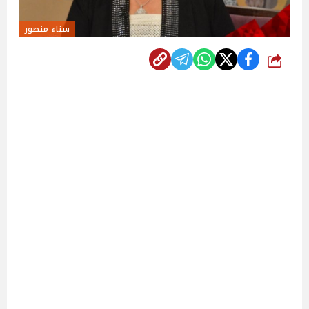
سناء منصور
شارك