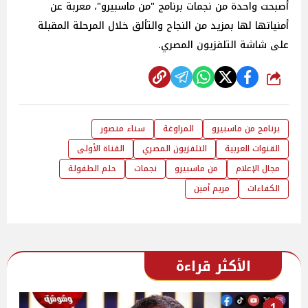
أصبحت واحدة من نجمات برنامج "من ماسبيرو"، معربة عن
أمنياتها لها بمزيد من النجاح والتألق خلال المرحلة المقبلة
على شاشة التلفزيون المصري.
شارك
برنامج من ماسبيرو
المراوغة
سناء منصور
القنوات العربية
التلفزيون المصري
القناة الأولى
مجال الإعلام
من ماسبيرو
نجمات
حلم الطفولة
الكفاءات
مريم أمين
الأكثر قراءة
1