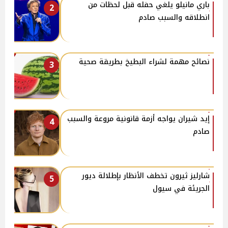
باري مانيلو يلغي حفله قبل لحظات من
2
انطلاقه والسبب صادم
نصائح مهمة لشراء البطيخ بطريقة صحية
3
إيد شيران يواجه أزمة قانونية مروعة والسبب
4
صادم
شارليز ثيرون تخطف الأنظار بإطلالة ديور
5
الجريئة في سيول