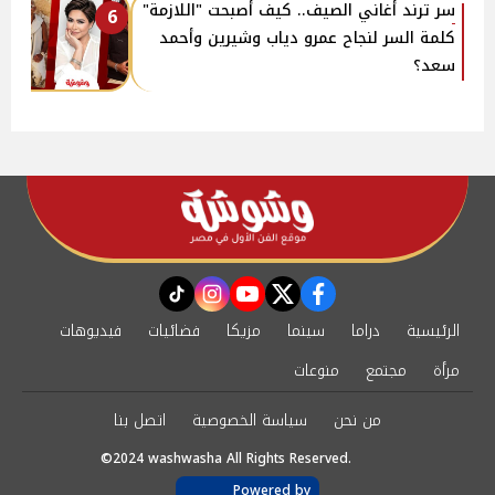
سر ترند أغاني الصيف.. كيف أصبحت "اللازمة"
6
كلمة السر لنجاح عمرو دياب وشيرين وأحمد
سعد؟
instagram
tiktok
youtube
twitter
facebook
الرئيسية
دراما
سينما
مزيكا
فضائيات
فيديوهات
مرأة
مجتمع
منوعات
من نحن
سياسة الخصوصية
اتصل بنا
©2024 washwasha All Rights Reserved.
Powered by