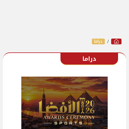
دراما
دراما