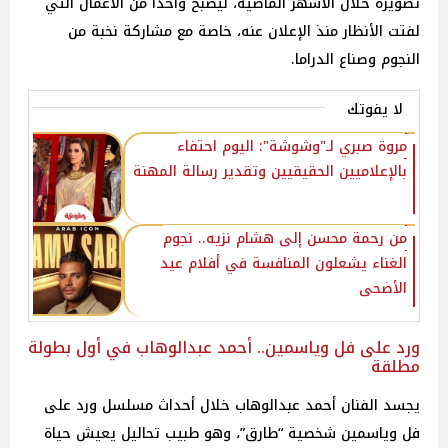
تصويره خلال الأشهر الماضية، ليصبح واحدًا من الأعمال التي
لفتت الأنظار منذ الإعلان عنه، خاصة مع مشاركة نخبة من
النجوم وصناع الدراما.
لا يفوتك
مروة صبري لـ"وشوشة": اليوم احتفاء
بالإعلاميين الحقيقيين وتقدير رسالة المهنة
من رحمة محسن إلى هشام نزيه.. نجوم
الغناء يشعلون المنافسة في أفلام عيد
الأضحى
ورد على فل وياسمين.. أحمد عبدالوهاب في أول بطولة
مطلقة
يجسد الفنان أحمد عبدالوهاب خلال أحداث مسلسل ورد على
فل وياسمين شخصية “طارق”، وهو طبيب تحاليل يعيش حياة