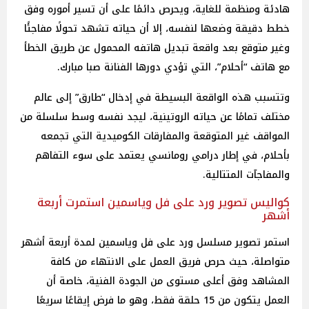
هادئة ومنظمة للغاية، ويحرص دائمًا على أن تسير أموره وفق
خطط دقيقة وضعها لنفسه، إلا أن حياته تشهد تحولًا مفاجئًا
وغير متوقع بعد واقعة تبديل هاتفه المحمول عن طريق الخطأ
مع هاتف “أحلام”، التي تؤدي دورها الفنانة صبا مبارك.
وتتسبب هذه الواقعة البسيطة في إدخال “طارق” إلى عالم
مختلف تمامًا عن حياته الروتينية، ليجد نفسه وسط سلسلة من
المواقف غير المتوقعة والمفارقات الكوميدية التي تجمعه
بأحلام، في إطار درامي رومانسي يعتمد على سوء التفاهم
والمفاجآت المتتالية.
كواليس تصوير ورد على فل وياسمين استمرت أربعة
أشهر
استمر تصوير مسلسل ورد على فل وياسمين لمدة أربعة أشهر
متواصلة، حيث حرص فريق العمل على الانتهاء من كافة
المشاهد وفق أعلى مستوى من الجودة الفنية، خاصة أن
العمل يتكون من 15 حلقة فقط، وهو ما فرض إيقاعًا سريعًا