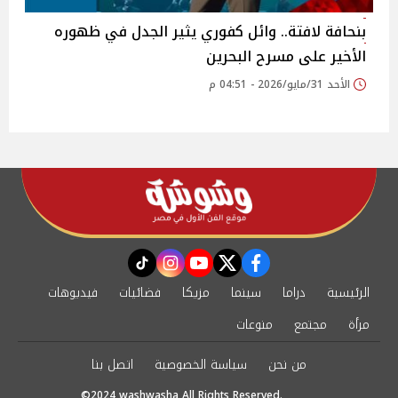
بنحافة لافتة.. وائل كفوري يثير الجدل في ظهوره
الأخير على مسرح البحرين
الأحد 31/مايو/2026 - 04:51 م
instagram
tiktok
youtube
twitter
facebook
الرئيسية
دراما
سينما
مزيكا
فضائيات
فيديوهات
مرأة
مجتمع
منوعات
من نحن
سياسة الخصوصية
اتصل بنا
©2024 washwasha All Rights Reserved.