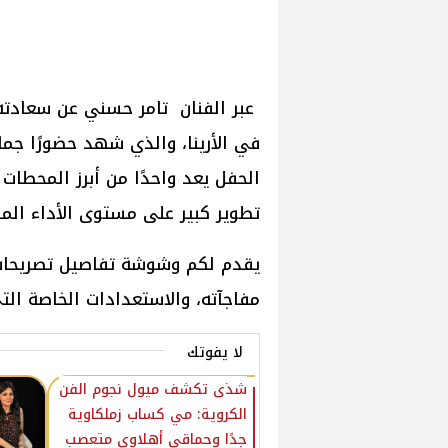
عبر الفنان تامر حسني عن سعادته ا
في الأرينا، والذي شهد حضورًا جماهي
الحفل يعد واحدًا من أبرز المحطات
تطوير كبير على مستوى الأداء الم
يقدم لكم وشوشة تفاصيل تصريحات 
مفاجآته، والاستعدادات الخاصة الت
لا يفوتك
شذى تكشف ميول نجوم الفن
الكروية: مي كساب زملكاوية
جدًا وحماقي أهلاوي متعصب