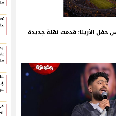
صاد
نصا
بطر
حفل الأرينا: قدمت نقلة جديدة
إيد
قان
صاد
شار
بإط
سي
هل 
الو