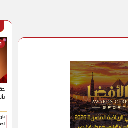
1
حقي
بأل
بار
لحظ