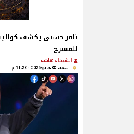
تامر حسني يكشف كواليس 
للمسرح
الشيماء هاشم
السبت 30/مايو/2026 - 11:23 م