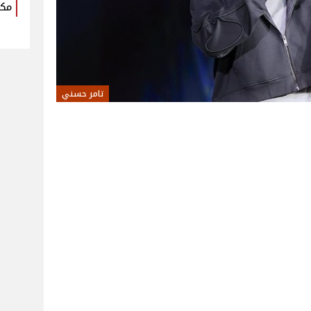
مكو
تامر حسني