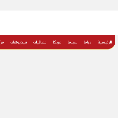
الرئيسية
دراما
سينما
مزيكا
فضائيات
فيديوهات
مرأ