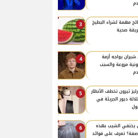
م
ئح مهمة لشراء البطيخ
3
يقة صحية
 شيران يواجه أزمة
4
ونية مروعة والسبب
م
ليز ثيرون تخطف الأنظار
5
لالة ديور الجريئة في
ول
يختفي الشيب بهذه
6
صفة؟ تعرف على فوائد