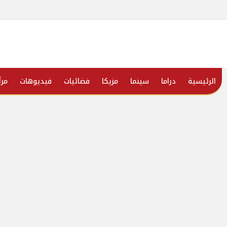
الرئيسية
دراما
سينما
مزيكا
فضائيات
فيديوهات
مرأ