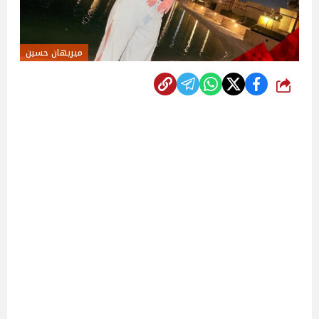
ميريهان حسين
شارك