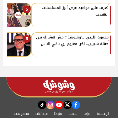
تعرف على مواعيد عرض أبرز المسلسلات
5
الهندية
محمود الليثي لـ"وشوشة": مش هشارك في
6
حفلة شيرين.. لكن معزوم زي باقي الناس
instagram
tiktok
youtube
twitter
facebook
الرئيسية
دراما
سينما
مزيكا
فضائيات
فيديوهات