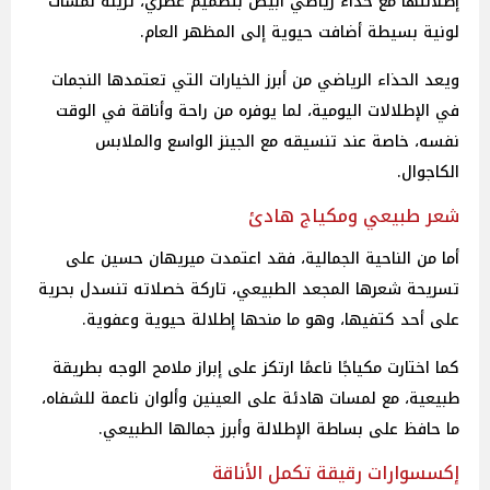
إطلالتها مع حذاء رياضي أبيض بتصميم عصري، تزينه لمسات
لونية بسيطة أضافت حيوية إلى المظهر العام.
ويعد الحذاء الرياضي من أبرز الخيارات التي تعتمدها النجمات
في الإطلالات اليومية، لما يوفره من راحة وأناقة في الوقت
نفسه، خاصة عند تنسيقه مع الجينز الواسع والملابس
الكاجوال.
شعر طبيعي ومكياج هادئ
أما من الناحية الجمالية، فقد اعتمدت ميريهان حسين على
تسريحة شعرها المجعد الطبيعي، تاركة خصلاته تنسدل بحرية
على أحد كتفيها، وهو ما منحها إطلالة حيوية وعفوية.
كما اختارت مكياجًا ناعمًا ارتكز على إبراز ملامح الوجه بطريقة
طبيعية، مع لمسات هادئة على العينين وألوان ناعمة للشفاه،
ما حافظ على بساطة الإطلالة وأبرز جمالها الطبيعي.
إكسسوارات رقيقة تكمل الأناقة