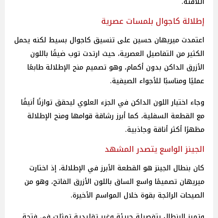
اللافتة.
إطلالة كاجوال بلمسات عصرية
اعتمدت ميريهان حسين على تنسيق كاجوال بسيط لكنه يحمل
الكثير من التفاصيل العصرية، حيث ارتدت توب ضيقًا باللون
الأزرق الداكن بدون أكمام، وهو تصميم منح الإطلالة طابعًا
عمليًا ومناسبًا للأجواء الصيفية.
وجاء اختيار اللون الداكن في الجزء العلوي ليحقق توازنًا أنيقًا
مع القطعة السفلية، كما أبرز رشاقة قوامها ومنح الإطلالة
مظهرًا أكثر أناقة وجاذبية.
الجينز الواسع يتصدر المشهد
كان بنطال الجينز هو القطعة الأبرز في الإطلالة، إذ اختارت
ميريهان تصميمًا واسع الساق باللون الأزرق الفاتح، وهو من
الصيحات الرائجة بقوة خلال المواسم الأخيرة.
وتميز البنطال بتفصيلة جريئة وغير تقليدية تمثلت في فتحة