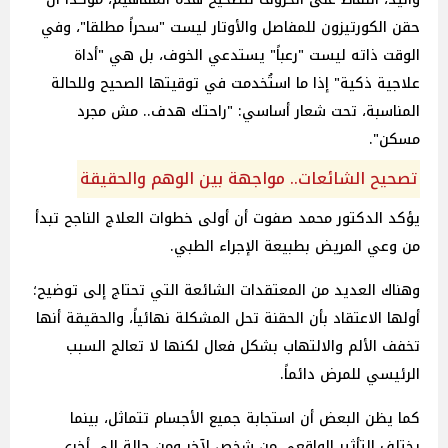
حقن الكورتيزون للمفاصل والأوتار ليست "سحراً مطلقا"، وفي
الوقت ذاته ليست "رعباً" يستدعي الخوف، بل هي "أداة
علاجية ذكية" إذا ما استُخدمت في توقيتها الصحيح وللحالة
المناسبة، تحت شعار أساسي: "راحتك هدف.. مش مجرد
مسكن".
تصحيح الشائعات.. مواجهة بين الوهم والحقيقة
يؤكد الدكتور محمد صفوت أن أولى خطوات العلاج الناجح تبدأ
من وعي المريض بطبيعة الإجراء الطبي.
وهناك العديد من المعتقدات الشائعة التي تحتاج إلى توضيح؛
أولها الاعتقاد بأن الحقنة تحل المشكلة نهائياً، والحقيقة أنها
تخفف الألم والالتهاب بشكل فعال لكنها لا تعالج السبب
الرئيسي للمرض دائماً.
كما يظن البعض أن استجابة جميع الأجسام تتماثل، بينما
يختلف التأثير الواقعي من شخص لآخر ومن حالة إلى أخرى.