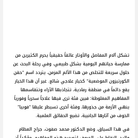
تشكل آلام المفاصل والأوتار عائقاً حقيقياً يحرم الكثيرين من
ممارسة حياتهم اليومية بشكل طبيعي، وفي رحلة البحث عن
حلول سريعة للتخلص من هذا الألم المزمن، يتردد اسم "حقن
الكورتيزون الموضعية" كخيار علاجي شائع. غير أن هذا الخيار
يقع دائماً في منطقة رمادية، تتجاذبها الآراء وتتقاسمها
المفاهيم المغلوطة؛ فبين فئة ترى فيها علاجاً سحرياً وفورياً
ينهي الأزمة من جذورها، وفئة أخرى تسيطر عليها "فوبيا"
الخوف من آثارها الجانبية، تضيع الحقائق العلمية.
في هذا السياق، وضع الدكتور محمد صفوت، جراح العظام
واليد، النقاط على الحروف لتصحيح هذه المفاهيم، مؤكداً أن