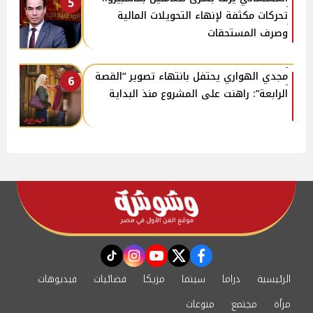
5
تحركات مكثفة لإنهاء التحويلات المالية
وصرف المستحقات
مجدي الهواري يحتفل بانتهاء تصوير “القصة
6
الرابعة”: راهنت على المشروع منذ البداية
instagram
tiktok
youtube
twitter
facebook
الرئيسية
دراما
سينما
مزيكا
فضائيات
فيديوهات
مرأة
مجتمع
منوعات