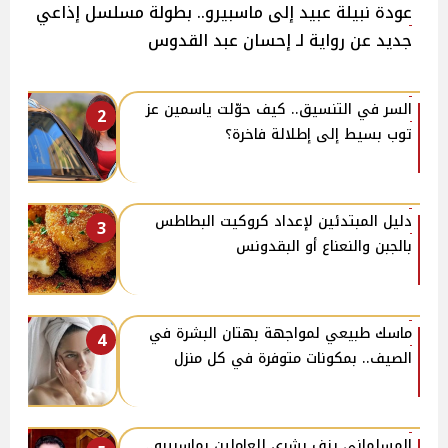
عودة نبيلة عبيد إلى ماسبيرو.. بطولة مسلسل إذاعي
جديد عن رواية لـ إحسان عبد القدوس
السر في التنسيق.. كيف حوّلت ياسمين عز
2
توب بسيط إلى إطلالة فاخرة؟
دليل المبتدئين لإعداد كروكيت البطاطس
3
بالجبن والنعناع أو البقدونس
ماسك طبيعي لمواجهة بهتان البشرة في
4
الصيف.. بمكونات متوفرة في كل منزل
المسلماني يزف بشرى للعاملين بماسبيرو..