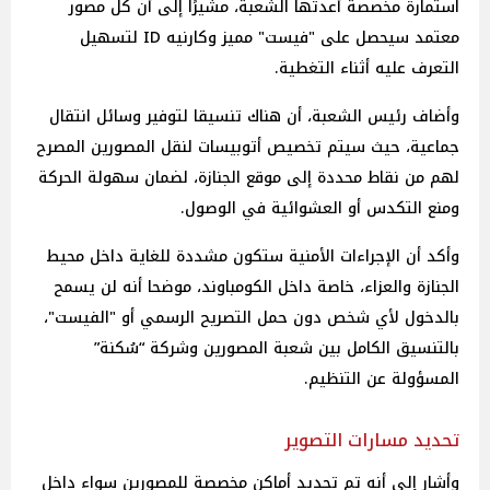
استمارة مخصصة أعدتها الشعبة، مشيرًا إلى أن كل مصور
معتمد سيحصل على "فيست" مميز وكارنيه ID لتسهيل
التعرف عليه أثناء التغطية.
وأضاف رئيس الشعبة، أن هناك تنسيقا لتوفير وسائل انتقال
جماعية، حيث سيتم تخصيص أتوبيسات لنقل المصورين المصرح
لهم من نقاط محددة إلى موقع الجنازة، لضمان سهولة الحركة
ومنع التكدس أو العشوائية في الوصول.
وأكد أن الإجراءات الأمنية ستكون مشددة للغاية داخل محيط
الجنازة والعزاء، خاصة داخل الكومباوند، موضحا أنه لن يسمح
بالدخول لأي شخص دون حمل التصريح الرسمي أو "الفيست"،
بالتنسيق الكامل بين شعبة المصورين وشركة “سُكنة”
المسؤولة عن التنظيم.
تحديد مسارات التصوير
وأشار إلى أنه تم تحديد أماكن مخصصة للمصورين سواء داخل