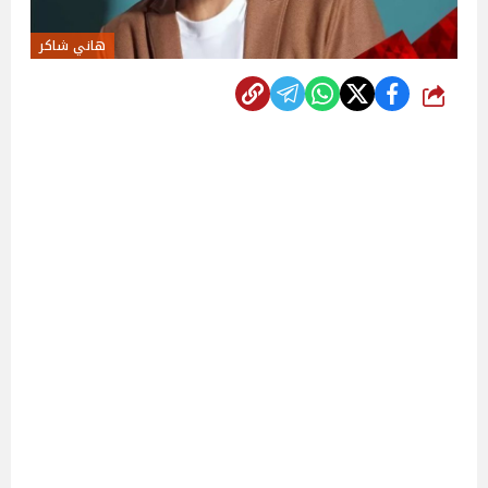
هاني شاكر
شارك