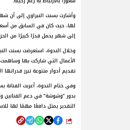
شعورًا بالارتباط به رغم رحيله.
وأشارت بسنت النبراوي إلى أن شهر
لها، حيث كان في السابق من أسعد
إلى شهر يحمل قدرًا كبيرًا من الحز
وخلال الندوة، استعرضت بسنت النب
الأعمال التي شاركت بها وساهمت
تقديم أدوار متنوعة تبرز قدراتها الت
وفي ختام الندوة، أعربت الفنانة ب
بدور “وشوشة” في دعم الفنانين و
التقدير يمثل دافعًا مهمًا لها للا
شارك