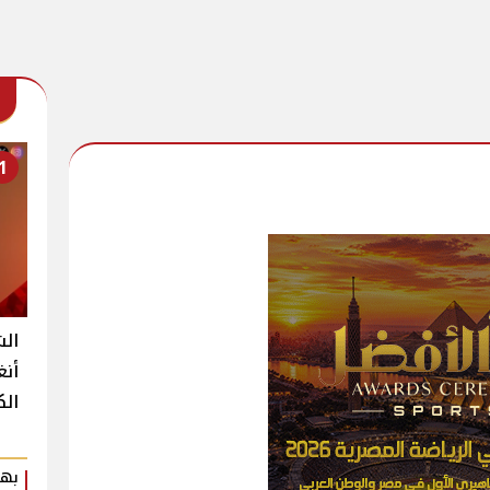
1
الش
أنغ
الك
بهي