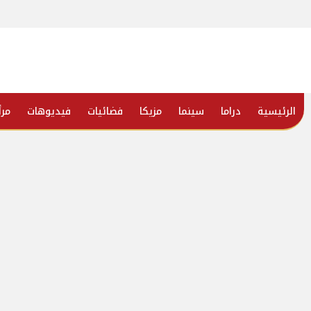
الرئيسية
دراما
سينما
مزيكا
فضائيات
فيديوهات
مرأ