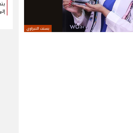
يتح
إلى
بسنت النبراوي