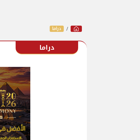
دراما
دراما