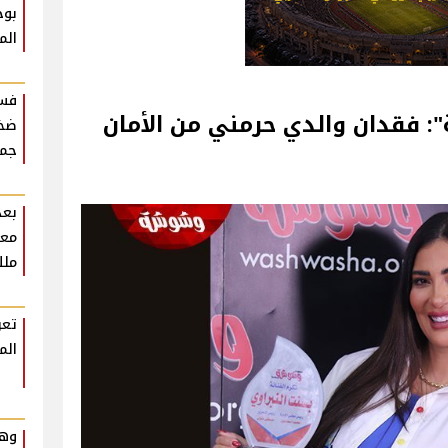
بوح
الم
فست
: فقدان والدي حرمني من الأمان
ضخم
جمه
بعد
معل
ملك
تعر
الم
وهم