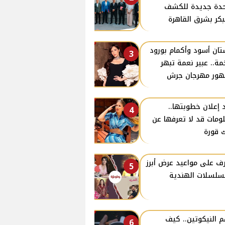
دة جديدة للكشف
بكر بشرق القاهرة
ان أسود وأكمام بورود
3
ة.. عبير نعمة تبهر
ور مهرجان جرش
 إعلان خطوبتها..
4
ومات قد لا تعرفها عن
 قورة
ف على مواعيد عرض أبرز
5
سلسلات الهندية
 النيكوتين.. كيف
6