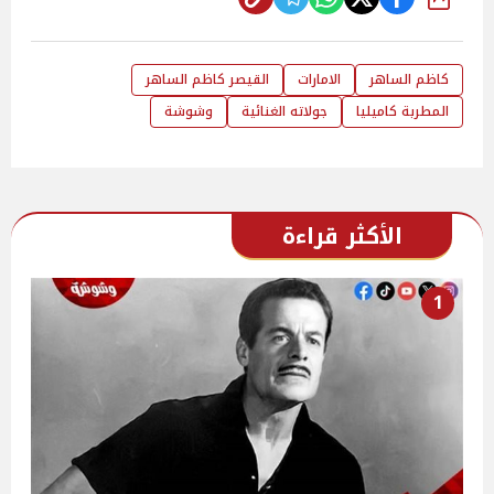
شارك
كاظم الساهر
الامارات
القيصر كاظم الساهر
المطربة كاميليا
جولاته الغنائية
وشوشة
الأكثر قراءة
1