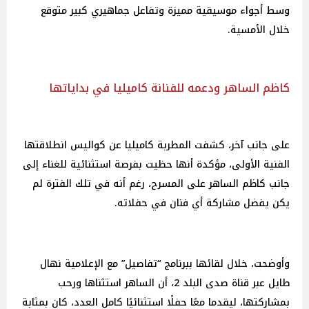
وسط أجواء موسيقية مميزة وتفاعل جماهيري كبير متوقع
خلال الأمسية.
كاظم الساهر ودعمه للفنانة كاميليا في بداياتها
على جانب آخر، كشفت المطربة كاميليا عن كواليس انطلاقتها
الفنية الأولى، مؤكدة أنها حظيت بفرصة استثنائية للغناء إلى
جانب كاظم الساهر على المسرح، رغم أنه في تلك الفترة لم
يكن يفضل مشاركة أي فنان في حفلاته.
وأوضحت، خلال لقائها ببرنامج “تفاصيل” مع الإعلامية نهال
طايل عبر قناة صدى البلد 2، أن الساهر استثناها ورحب
بمشاركتها، ليقدما معًا حفلًا استثنائيًا كامل العدد، كان بمثابة