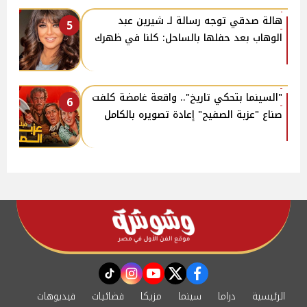
هالة صدقي توجه رسالة لـ شيرين عبد
5
الوهاب بعد حفلها بالساحل: كلنا في ظهرك
"السينما بتحكي تاريخ".. واقعة غامضة كلفت
6
صناع "عزبة الصفيح" إعادة تصويره بالكامل
instagram
tiktok
youtube
twitter
facebook
الرئيسية
دراما
سينما
مزيكا
فضائيات
فيديوهات