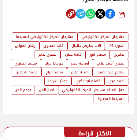
شارك
مهرجان المركز الكاثوليكي
مهرجان المركز الكاثوليكي للسينما
الدورة 74
الاب بطرس دانيال
خالد الصاوي
رياض الخولي
صابرين
سماح انور
غادة جبارة
مجدي صابر
مجدي أحمد علي
أسامة منير
جومانا مراد
محمد الصاوي
ريهام عبد الغفور
أمينة خليل
محمد فراج
محمد شاهين
أحمد غزي
كاملة ابو ذكري
جوائز الدراما
حفل افتتاح مهرجان المركز الكاثوليكي
اخبار الفن
نجوم الفن
السينما المصرية
الأكثر قراءة