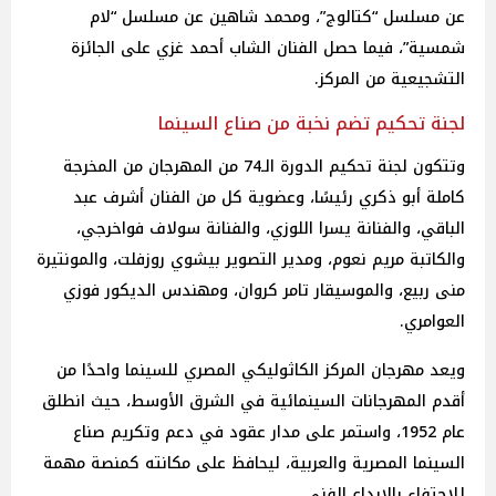
عن مسلسل “كتالوج”، ومحمد شاهين عن مسلسل “لام
شمسية”، فيما حصل الفنان الشاب أحمد غزي على الجائزة
التشجيعية من المركز.
لجنة تحكيم تضم نخبة من صناع السينما
وتتكون لجنة تحكيم الدورة الـ74 من المهرجان من المخرجة
كاملة أبو ذكري رئيسًا، وعضوية كل من الفنان أشرف عبد
الباقي، والفنانة يسرا اللوزي، والفنانة سولاف فواخرجي،
والكاتبة مريم نعوم، ومدير التصوير بيشوي روزفلت، والمونتيرة
منى ربيع، والموسيقار تامر كروان، ومهندس الديكور فوزي
العوامري.
ويعد مهرجان المركز الكاثوليكي المصري للسينما واحدًا من
أقدم المهرجانات السينمائية في الشرق الأوسط، حيث انطلق
عام 1952، واستمر على مدار عقود في دعم وتكريم صناع
السينما المصرية والعربية، ليحافظ على مكانته كمنصة مهمة
للاحتفاء بالإبداع الفني.