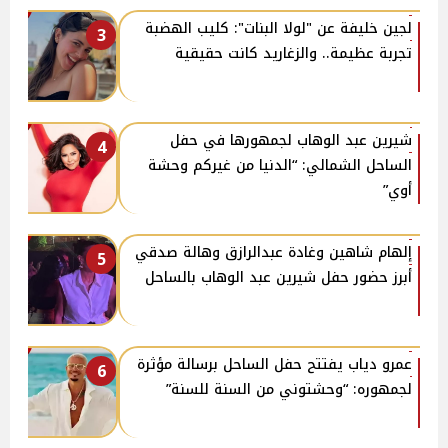
لجين خليفة عن "لولا البنات": كليب الهضبة
3
تجربة عظيمة.. والزغاريد كانت حقيقية
شيرين عبد الوهاب لجمهورها في حفل
4
الساحل الشمالي: “الدنيا من غيركم وحشة
أوي”
إلهام شاهين وغادة عبدالرازق وهالة صدقي
5
أبرز حضور حفل شيرين عبد الوهاب بالساحل
عمرو دياب يفتتح حفل الساحل برسالة مؤثرة
6
لجمهوره: “وحشتوني من السنة للسنة”