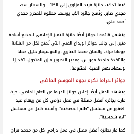
فيما تذهب جائزة فريد المزاوي إلى الكاتب والسيناريست
مجدي صابر، وتُمنح جائزة الأب يوسف مظلوم للمخرج مجدي
أحمد علي.
وتشمل قائمة الجوائز أيضًا جائزة التميز الإعلامي للمذيع أسامة
منير، إلى جانب جوائز الإبداع الفني التي تُمنح لكل من الفنانة
جومانا مراد، والفنان محمد الصاوي، والموسيقار خليل حماد،
والناقدة ماجدة موريس، ومدير التصوير مازن المتجول، تقديرًا
لإسهاماتهم الفنية المتنوعة.
جوائز الدراما تكرم نجوم الموسم الماضي
ويشهد الحفل أيضًا إعلان جوائز الدراما عن العام الماضي، حيث
فازت بجائزة أفضل ممثلة في عمل درامي كل من ريهام عبد
الغفور عن مسلسل “ظلم المصطبة”، وأمينة خليل عن مسلسل
“لام شمسية”.
كما فاز بجائزة أفضل ممثل في عمل درامي كل من محمد فراج