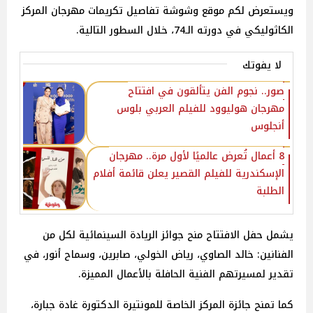
ويستعرض لكم موقع وشوشة تفاصيل تكريمات مهرجان المركز
الكاثوليكي في دورته الـ74، خلال السطور التالية.
لا يفوتك
صور.. نجوم الفن يتألقون في افتتاح
مهرجان هوليوود للفيلم العربي بلوس
أنجلوس
8 أعمال تُعرض عالميًا لأول مرة.. مهرجان
الإسكندرية للفيلم القصير يعلن قائمة أفلام
الطلبة
يشمل حفل الافتتاح منح جوائز الريادة السينمائية لكل من
الفنانين: خالد الصاوي، رياض الخولي، صابرين، وسماح أنور، في
تقدير لمسيرتهم الفنية الحافلة بالأعمال المميزة.
كما تمنح جائزة المركز الخاصة للمونتيرة الدكتورة غادة جبارة،