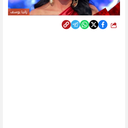
رانيا يوسف
شارك