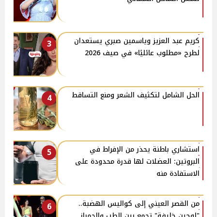
كريم عبد العزيز وياسمين صبري يستعدان
3
لطرح «مطلوب عائليًا» في صيف 2026
الحل الشامل لتكثيف الشعر ومنع التساقط
4
استشاري باطنة يحذر من الإفراط في
5
البروتين: العضلات لها قدرة محدودة على
الاستفادة منه
من القصر العيني إلى كواليس الهضبة..
6
"لوجين خليفة" تجمع بين الطب والجمباز