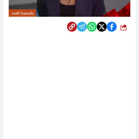
ياسمينا العبد
شارك