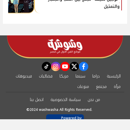
والتمثيل
instagram
tiktok
youtube
twitter
facebook
الرئيسية
دراما
سينما
مزيكا
فضائيات
فيديوهات
مرأة
مجتمع
منوعات
من نحن
سياسة الخصوصية
اتصل بنا
©2024 washwasha All Rights Reserved.
Powered by