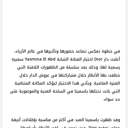
في خطوة تعكس تصاعد حضورها وتأثيرها في عالم الأزياء،
أعلنت دار Dior اختيار الفنانة الشابة Yasmina El Abd سفيرة
رسمية لها، وذلك بعد سلسلة من الظهورات اللافتة التي
خطفت بها الأنظار خلال مشاركتها في عروض الدار خلال
الفترة الماضية. ويأتي هذا الاختيار ليؤكد المكانة المتنامية
التي باتت تحتلها ياسمينا في الساحة الفنية والموضوية على
حد سواء.
وقد ظهرت ياسمينا العبد في أكثر من مناسبة بإطلالات أنيقة
حملت توقيع Dior، حيث نجحت في لفت الأنظار بأسلوبها