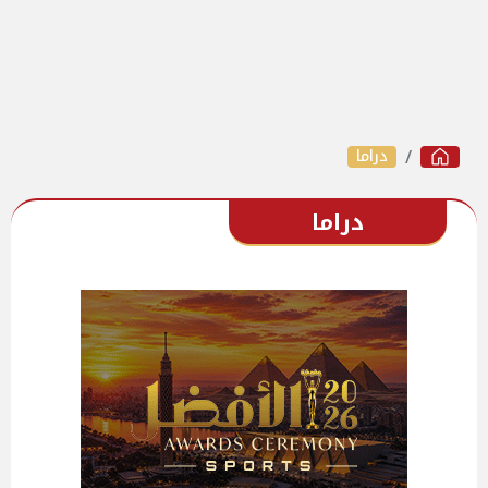
دراما
دراما