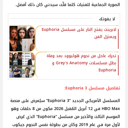
الصورة الجماعية للفتيات كلما قلّت سيدني كان ذلك أفضل.
لا يفوتك
لابرينث يفتح النار على مسلسل Euphoria
ويعتزل الفن
تحرك عاجل من نجوم هوليوود بعد وفاة
بطل مسلسلات Grey's Anatomy و
Euphoria
تفاصيل مسلسل 3 Euphoria:
المسلسل الأمريكي الجديد “3 Euphoria” سيُعرض على منصة
HBO Max في 12 أبريل المُقبل 2026 مكون من 8 حلقات وهو
الموسم الثالث والأخير من مسلسل “Euphoria” الذي عُرض
لأول مرة في عام 2019 وكان من بطولة نفس النجوم جيكوب