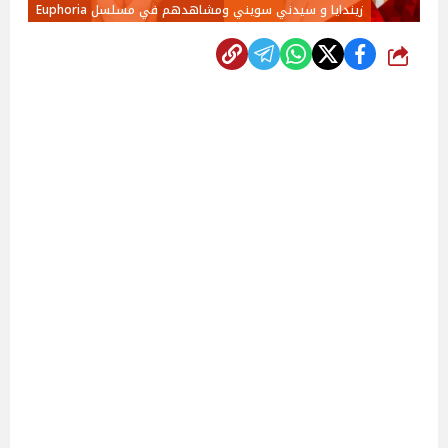
زيندايا و سيدني سويني ومشاهدهم في مسلسل Euphoria
شارك