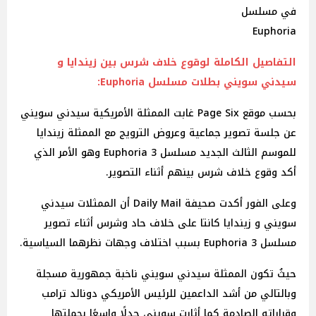
في مسلسل
Euphoria
التفاصيل الكاملة لوقوع خلاف شرس بين زيندايا و
سيدني سويني بطلات مسلسل Euphoria:
بحسب موقع Page Six غابت الممثلة الأمريكية سيدني سويني
عن جلسة تصوير جماعية وعروض الترويج مع الممثلة زيندايا
للموسم الثالث الجديد مسلسل 3 Euphoria وهو الأمر الذي
أكد وقوع خلاف شرس بينهم أثناء التصوير.
وعلى الفور أكدت صحيفة Daily Mail أن الممثلات سيدني
سويني و زيندايا كانتا على خلاف حاد وشرس أثناء تصوير
مسلسل 3 Euphoria بسبب اختلاف وجهات نظرهما السياسية.
حيثُ تكون الممثلة سيدني سويني ناخبة جمهورية مسجلة
وبالتالي من أشد الداعمين للرئيس الأمريكي دونالد ترامب
وقراراته الصادمة كما أثارت سويني جدلًا واسعًا بحملتها