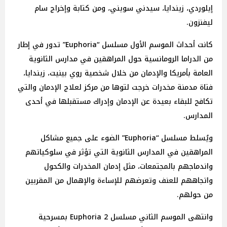
إيلوردي، زيندايا، سيدني سويني، ومن كتابة وإخراج سام
ليفنزون.
كانت أحداث الموسم الأول مسلسل “Euphoria” تدور في إطار
من الدراما الرومانسية حول المراهقين في مدارس الثانوية
العامة بأمريكا والإدمان من خلال شخصية روي بينيت، زيندايا،
فتاة مدمنة مخدرات خرجت لتوها من مركز لعلاج الإدمان والتي
تكافح للبقاء بعيدة عن الإدمان وإدراك مستقبلها في أحدى
المدارس.
ويُسلط مسلسل “Euphoria” الضوء على جميع مشاكل
المراهقين في المدارس الثانوية التي تؤثر في سلوكياتهم
واندماجهم بالمجتمعات، مثل إدمان المخدرات والكحول
واتجاههم للعنف وتعرضهم للإساءة والإهمال من المقربين
من حولهم.
وانتهى الموسم الثاني مسلسل 2 Euphoria بمسرحية