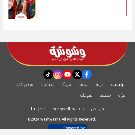
instagram
tiktok
youtube
twitter
facebook
الرئيسية
دراما
سينما
مزيكا
فضائيات
فيديوهات
مرأة
مجتمع
منوعات
من نحن
سياسة الخصوصية
اتصل بنا
©2024 washwasha All Rights Reserved.
Powered by