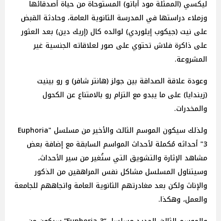
ليكسي (الممثلة مود أباتو) المستوحاة من حياة أصدقائها
وزملاء دراستها في المدرسة الثانوية العامة، وحادثة القبض
على نيت (جيكوب إيلوردي) لوالده كال (إريك دين) بعد العثور
على ذاكرة فلاش تحتوي على صور لعلاقاته الجنسية غير
المشروعة.
وعودة علاقة الصداقة بين جولز (هانتر شافر) و رو بينيت
(زيندايا) على ما يبدو مع التزام رو بالامتناع عن الكحول
والمخدرات.
ولذلك سيكون الموسم الثالث والأخير من مسلسل "Euphoria
3" أحداثه مُكملة لأحداث المواسم السابقة مع إضافة بعض
مشاهد الإثارة والتشويق التي ستُغير من سير الأحداث،
وسيتناول المسلسل مشاكل نفس المراهقين من الذكور
والإناث ولكن بعد مغادرتهم الثانوية العامة واتجاههم للجامعة
والعمل، وهكذا.