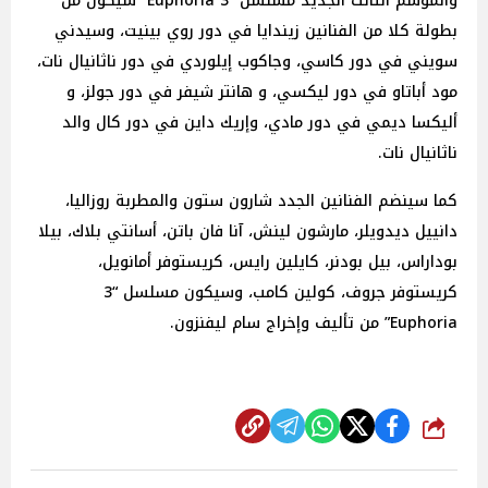
والموسم الثالث الجديد مسلسل “3 Euphoria” سيكون من
بطولة كلا من الفنانين زيندايا في دور روي بينيت، وسيدني
سويني في دور كاسي، وجاكوب إيلوردي في دور ناثانيال نات،
مود أباتاو في دور ليكسي، و هانتر شيفر في دور جولز، و
أليكسا ديمي في دور مادي، وإريك داين في دور كال والد
ناثانيال نات.
كما سينضم الفنانين الجدد شارون ستون والمطربة روزاليا،
دانييل ديدويلر، مارشون لينش، آنا فان باتن، أسانتي بلاك، بيلا
بوداراس، بيل بودنر، كايلين رايس، كريستوفر أمانويل،
كريستوفر جروف، كولين كامب، وسيكون مسلسل “3
Euphoria” من تأليف وإخراج سام ليفنزون.
شارك