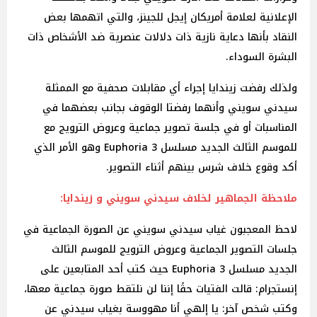
الإعلانية لعلامة أمريكان إيجل للجينز، والتي اتهمها بعض
النقاد بأنها دعاية نازية ذات دلالات عنصرية ضد الأشخاص ذات
البشرة السوداء.
ولذلك رفضت زيندايا إجراء أي مقابلات صحفية مع الممثلة
سيدني سويني وأنهما رفضتا الوقوف بجانب بعضهما في
المناسبات أو في جلسة تصوير جماعية وعروض الترويج مع
للموسم الثالث الجديد مسلسل 3 Euphoria وهو الأمر الذي
أكد وقوع خلاف شرس بينهم أثناء التصوير.
ملاحظة الجماهير لخلاف سيدني سويني و زيندايا:
لاحظ المعجبون غياب سيدني سويني عن الصورة الجماعية في
جلسات التصوير الجماعية وعروض الترويج للموسم الثالث
الجديد مسلسل 3 Euphoria حيث كتب أحد المتابعين على
إنستجرام: قالت الفتيات حقًا إننا لن نلتقط صورة جماعية معها،
وكتب شخص آخر: يا إلهي أنا مهووسة بغياب سيدني عن