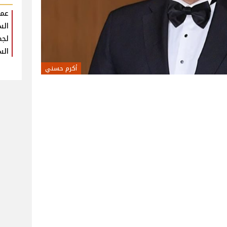
عمر
الس
لجم
الس
أكرم حسني