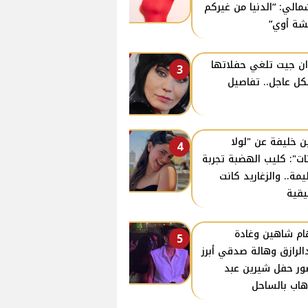
مالي: “الدنيا من غيركم
ة أوي”
ن جيت تلغي حفلاتها
3
ل عاجل.. تفاصيل
ن خليفة عن "لولا
4
نات": كليب الهضبة تجربة
مة.. والزغاريد كانت
قية
ام شاهين وغادة
5
الرازق وهالة صدقي أبرز
ر حفل شيرين عبد
هاب بالساحل