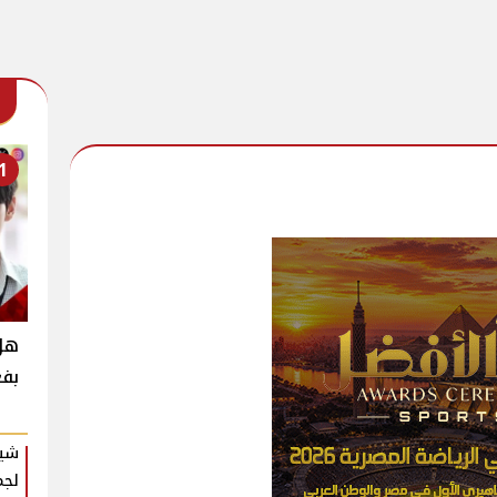
1
بفع
شير
لجم