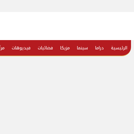
الرئيسية
دراما
سينما
مزيكا
فضائيات
فيديوهات
مرأ