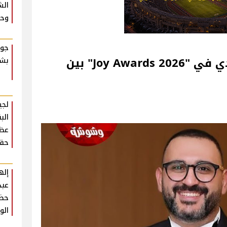
الش
وحش
جوا
أكرم حسني: سعيد بوجودي في "Joy Awards 2026" بين
بشك
لجي
الب
عظي
حقي
إله
عبد
حضو
الو