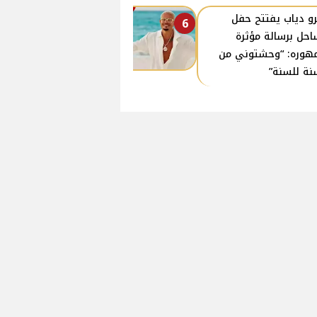
و دياب يفتتح حفل
6
احل برسالة مؤثرة
هوره: “وحشتوني من
نة للسنة”