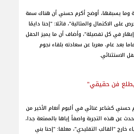
ة وما يسبقها، أوضح أكرم حسني أن هناك سمة
لى الاكتمال والمثالية"، قائلا: "إحنا دايمًا
ار في كل تفصيلة"، وأضاف أن ما يميز الحفل
ما بعد عام، معربا عن سعادته بلقاء نجوم
ل الاستثنائي.
بيطلع فن حقيقي"
م حسني كشاعر غنائي في ألبوم أنغام الأخير من
دث عن هذه التجربة واصفاً إياها بالممتعة جدا،
ء خارج "القالب التقليدي"، معلقا: "إحنا بني