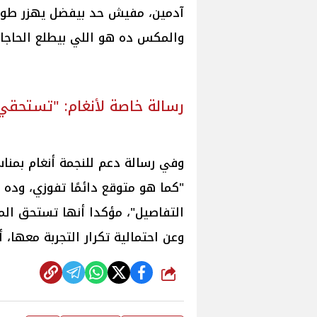
آدمين، مفيش حد بيفضل يهزر طول 
والمكس ده هو اللي بيطلع الحاجات
رسالة خاصة لأنغام: "تستحقي 
وفي رسالة دعم للنجمة أنغام بمناس
"كما هو متوقع دائمًا تفوزي، ود
التفاصيل"، مؤكدا أنها تستحق المك
وعن احتمالية تكرار التجربة معها، أ
شارك