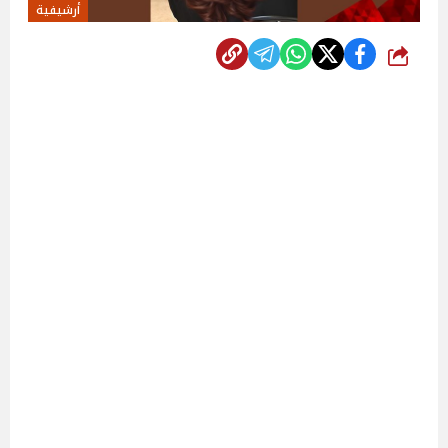
أرشيفية
شارك