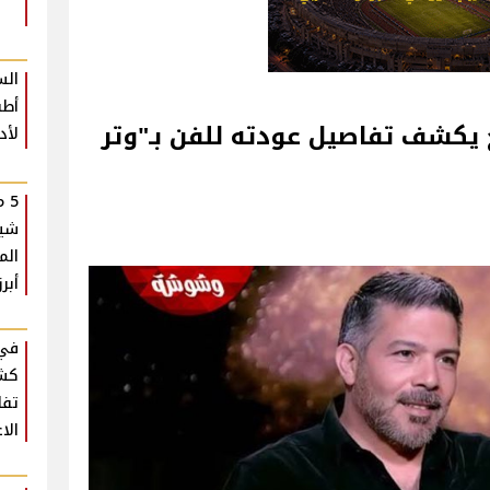
الس
أطب
ج يكشف تفاصيل عودته للفن بـ"وتر
لأد
5 
شير
الم
أبرز
في 
كشف
تفا
الا