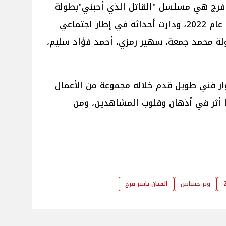
ر فرج هي مسلسل "القاتل الذي أحبني"بطولة
الفنان هاني رمزي والذي تم انتاجه عام 2022، ودارت أحداثه في إطار اجتماعي
ة محمد جمعة، سهير رمزي، أحمد فؤاد سليم،
وار فني طويل قدم خلاله مجموعة من الأعمال
ها أثر في أذهان وقلوب المشاهدين، ومن
وتر حساس
الفنان ياسر فرج