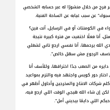
فرج من خلال منشورًا له عبر حسابه الشخصي
بوك" عن سبب غيابه عن الساحة الفنية.
اء في الكومنتات أو في الرسايل، أنت فين؟
مثل، أنا فعلًا اختفيت من فترة كبيرة نتيجة
ي الله يرحمها، أنا نفسي ارجع تاني لشغلي
 للاسف الرجوع مش سهل خالص".
دايره من الصعب جدًا اختراقها، وللأسف أنا
ختار دور كويس واجتهد فيه والتزم بمواعيد
م شركات الانتاج والمخرجين وأحاول أظهر في
لكن إن شاء الله هيجي الوقت اللي ارجع فيه،
كم اللي دايمًا بيديني أمل".