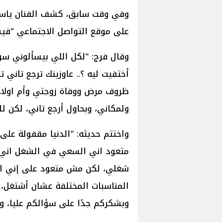
وفي وقت سابق، كشف الفنان ياسر 
على موقع التواصل الاجتماعي "فيس
وقال فرج: "لكل اللي بيسألوني سو
أختفيت ليه ؟.. عاوزينك ترجع تاني ت
ظروف مرض ووفاة زوجتي وأم اولاد
ولمكاني، وبحاول أرجع تاني، لكن
واختتم حديثه: "الدنيا مقفولة على 
متعود اني السعي في الشغل اني ا
شغلي، لكن مش متعود على إني اكل
المناسبات المختلفة عشان أشتغل، 
وبشكركم جدًا على سؤالكم عليا، وحب