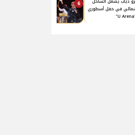
و دياب يشعل الساحل
6
مالي في حفل أسطوري
"