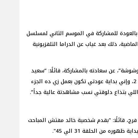
 بالعودة للمشاركة في الموسم الثاني لمسلسل
ماضية، ذلك بعد غياب عن الدراما التلفزيونية
وشة”، عن سعادته بالمشاركة، قائلًا: “سعيد
جداً، إني ابتديت تصوير وتر حساس 2، وإني بداية عودتي تكون بعمل زي ده الجزء
ي اللي بتذاع دلوقتي نسب مشاهدتة عالية جداً”.
رج، قائلًا: "بقدم شخصية خالد مفتش المباحث
ظهوره من الحلقة 31 الي 45".