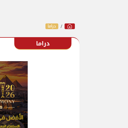
دراما
دراما