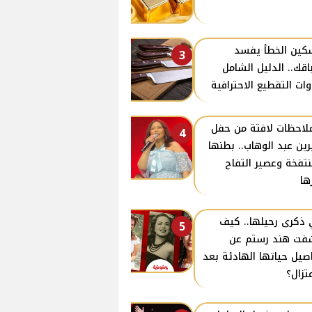
كين الخطأ يفسد
3
اقك.. الدليل الشامل
وات التقطيع الاحترافية
ملاحظات لافتة من حفل
4
ين عبد الوهاب.. بطنها
نتفخة وعصير التفاح
ها
ذكرى رحيلها.. كيف
5
ت هند رستم عن
صيل حياتها الهادئة بعد
عتزال؟