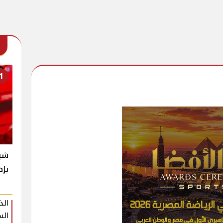
1
شير
بإط
الذ
الس