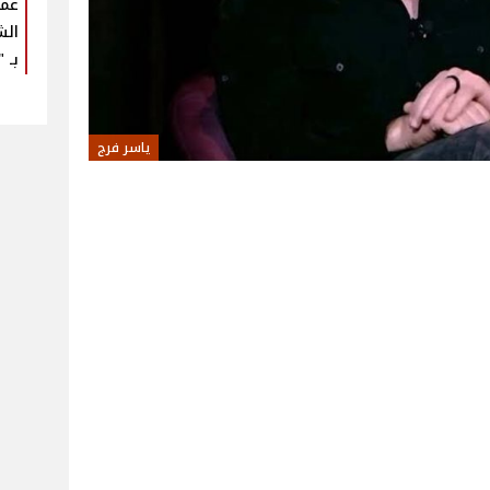
عمر
الش
بـ "U Arena
ياسر فرج