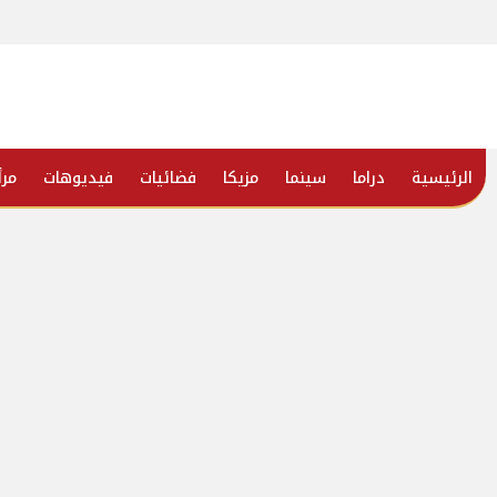
الرئيسية
دراما
سينما
مزيكا
فضائيات
فيديوهات
مرأ