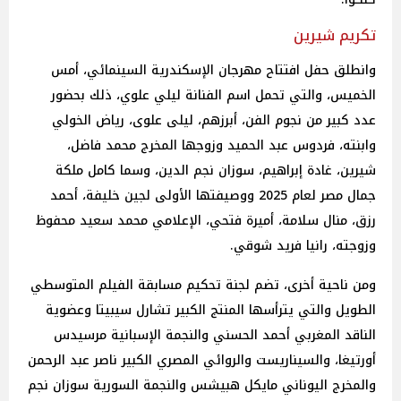
تكريم شيرين
وانطلق حفل افتتاح مهرجان الإسكندرية السينمائي، أمس
الخميس، والتي تحمل اسم الفنانة ليلي علوي، ذلك بحضور
عدد كبير من نجوم الفن، أبرزهم، ليلى علوى، رياض الخولي
وابنته، فردوس عبد الحميد وزوجها المخرج محمد فاضل،
شيرين، غادة إبراهيم، سوزان نجم الدين، وسما كامل ملكة
جمال مصر لعام 2025 ووصيفتها الأولى لجين خليفة، أحمد
رزق، منال سلامة، أميرة فتحي، الإعلامي محمد سعيد محفوظ
وزوجته، رانيا فريد شوقي.
ومن ناحية أخرى، تضم لجنة تحكيم مسابقة الفيلم المتوسطي
الطويل والتي يترأسها المنتج الكبير تشارل سيبيتا وعضوية
الناقد المغربي أحمد الحسني والنجمة الإسبانية مرسيدس
أورتيغا، والسيناريست والروائي المصري الكبير ناصر عبد الرحمن
والمخرج اليوناني مايكل هبيشس والنجمة السورية سوزان نجم