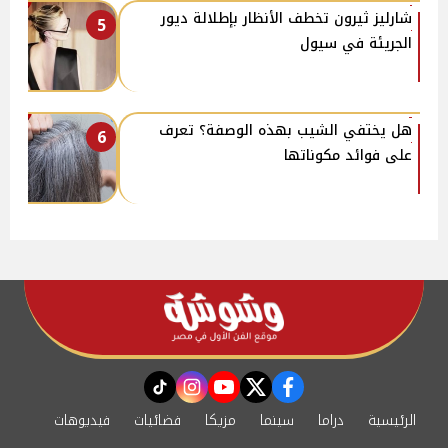
شارليز ثيرون تخطف الأنظار بإطلالة ديور
5
الجريئة في سيول
هل يختفي الشيب بهذه الوصفة؟ تعرف
6
على فوائد مكوناتها
instagram
tiktok
youtube
twitter
facebook
الرئيسية
دراما
سينما
مزيكا
فضائيات
فيديوهات