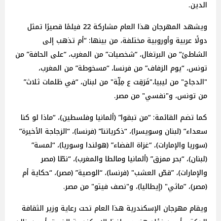
الدين.
ويشهد المهرجان هذا العام مشاركة 22 فيلمًا قصيرًا تمثل
دولًا عربية وأوروبية مختلفة، من بينها: “أم تذهب إلى
الشاطئ” من البرتغال، “شخصيات” من المغرب، “على الحافة” من
تونس، “يوم الزفاف” من فرنسا، “مسخوطة” من المغرب،
"الدجاج" من ليبيا،"فَرَقِت ع مِلِّة" من لبنان، “في ظلمات ثلاث”
من تونس، و"نفسي" من مصر.
كما تضم القائمة: “من تبقوا” (ألمانيا وفلسطين)، “ماذا لو كنا
سعداء” (لبنان وسويسرا)، “ذكرياتنا” (فرنسا)، “الزجاجة الأخيرة”
(سوريا والإمارات)، “غزاة الفضاء” (هولندا وسوريا)، “لمسة”
(لبنان)، “بحر ممزق” (ألمانيا ومالطا والمغرب)، “نطّا (مصر
والإمارات)، ”قصّ العشب" (فرنسا)، “الوصية” (مصر)، “حكاية أم
(مصر)، ”ماثي" (إيطاليا)، و"نصف فيتو" من مصر.
ويقام مهرجان الإسكندرية هذا العام تحت رعاية وزير الثقافة