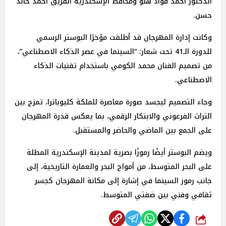
الدكتور أحمد فؤاد هنو ومحافظ الإسكندرية الفريق أحمد خالد
حسن.
وكانت إدارة المهرجان قد أطلقت مؤخرًا البوستر الرسمي
للدورة الـ41 تحت شعار: “السينما في عصر الذكاء الاصطناعي”،
من تصميم الفنان محمد الكومي باستخدام تقنيات الذكاء
الاصطناعي.
وجاء التصميم ليجسد صورة معاصرة للملكة كليوباترا، تمزج بين
التراث الفرعوني والابتكار الرقمي، بما يعكس قدرة المهرجان
على الجمع بين الماضي والحاضر والمستقبل.
ويضم البوستر أيضًا رموزًا بصرية لمدينة الإسكندرية المطلة
على البحر المتوسط، من أمواج البحر والعمارة التاريخية، إلى
جانب رموز السينما في إشارة إلى مكانة المهرجان كجسر
ثقافي وفني بين ضفتي المتوسط.
شارك