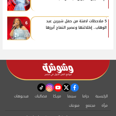
5 ملاحظات لافتة من حفل شيرين عبد
6
الوهاب.. إطلالتها وعصير التفاح أبرزها
instagram
tiktok
youtube
twitter
facebook
الرئيسية
دراما
سينما
مزيكا
فضائيات
فيديوهات
مرأة
مجتمع
منوعات