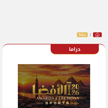
دراما
دراما