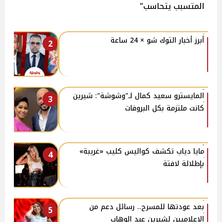
المتسبب يتحاسب"
أبرز أخبار التوك شو × 24 ساعة
2
المايسترو سعيد كمال لـ"وشوشة": شيرين
3
كانت ملتزمة بكل البروفات
مايا دياب تكشف كواليس كليب «غريبة»
4
بإطلالة لافتة
بعد عودتها للمسرح.. رسائل دعم من
5
الإعلاميين لشيرين عبد الوهاب