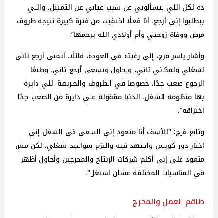
ده لكل اللي بيسألوني عن سبب غيابي عن التمثيل، واللي
بيطلبوا إني أرجع، أنا فعلًا اختفيت من فترة كبيرة نتيجة ظروف
مرض ووفاة زوجتي وأم أولادي الله يرحمها”.
وأشار ياسر فرج، إلى رغبته في العودة، قائلًا: أتمنى أرجع تاني
لشغلي ولمكاني تاني، وبحاول وبسعى أرجع تاني، وطبعًا
الرجوع صعب جدًا، خصوصا في الظروف والطريقة اللي دايرة
بها منظومة الشغل، الدنيا مقفولة علي دايرة من الصعب جدًا
اختراقه".
وتابع فرج: "للأسف أنا متعود إني السعي في الشغل إني
اختار دور كويس واجتهد فيه والتزم بمواعيد شغلي، لكن مش
متعود على إني أكلم شركات الإنتاج والمخرجين وأحاول أظهر
في المناسبات المختلفة عشان اشتغل".
طاقم العمل والمخرج