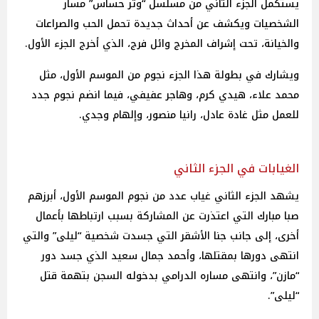
يستكمل الجزء الثاني من مسلسل “وتر حساس” مسار
الشخصيات ويكشف عن أحداث جديدة تحمل الحب والصراعات
والخيانة، تحت إشراف المخرج وائل فرج، الذي أخرج الجزء الأول.
ويشارك في بطولة هذا الجزء نجوم من الموسم الأول، مثل
محمد علاء، هيدي كرم، وهاجر عفيفي، فيما انضم نجوم جدد
للعمل مثل غادة عادل، رانيا منصور، وإلهام وجدي.
الغيابات في الجزء الثاني
يشهد الجزء الثاني غياب عدد من نجوم الموسم الأول، أبرزهم
صبا مبارك التي اعتذرت عن المشاركة بسبب ارتباطها بأعمال
أخرى، إلى جانب جنا الأشقر التي جسدت شخصية “ليلى” والتي
انتهى دورها بمقتلها، وأحمد جمال سعيد الذي جسد دور
“مازن”، وانتهى مساره الدرامي بدخوله السجن بتهمة قتل
“ليلى”.