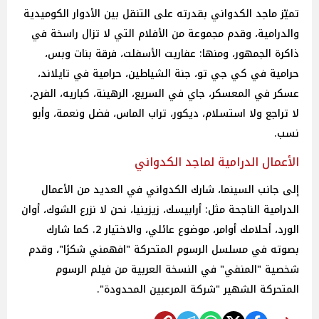
تميّز ماجد الكدواني بقدرته على التنقل بين الأدوار الكوميدية
والدرامية، وقدم مجموعة من الأفلام التي لا تزال راسخة في
ذاكرة الجمهور، ومنها: عفاريت الأسفلت، فرقة بنات وبس،
حرامية في كي جي تو، جنة الشياطين، حرامية في تايلاند،
عسكر في المعسكر، جاي في السريع، الرهينة، كباريه، الفرح،
لا تراجع ولا استسلام، ديكور، تراب الماس، فضل ونعمة، وأبو
نسب.
الأعمال الدرامية لماجد الكدواني
إلى جانب السينما، شارك الكدواني في العديد من الأعمال
الدرامية الناجحة مثل: أرابيسك، زيزينيا، نحن لا نزرع الشوك، أوان
الورد، أحلامك أوامر، موضوع عائلي، والاختيار 2. كما شارك
بصوته في مسلسل الرسوم المتحركة "افهمني شكرًا"، وقدم
شخصية "المنفي" في النسخة العربية من فيلم الرسوم
المتحركة الشهير "شركة المرعبين المحدودة".