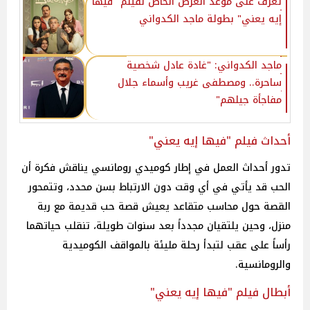
تعرف على موعد العرض الخاص لفيلم "فيها
إيه يعني" بطولة ماجد الكدواني
ماجد الكدواني: "غادة عادل شخصية
ساحرة.. ومصطفى غريب وأسماء جلال
مفاجأة جيلهم"
أحداث فيلم "فيها إيه يعني"
تدور أحداث العمل في إطار كوميدي رومانسي يناقش فكرة أن
الحب قد يأتي في أي وقت دون الارتباط بسن محدد، وتتمحور
القصة حول محاسب متقاعد يعيش قصة حب قديمة مع ربة
منزل، وحين يلتقيان مجدداً بعد سنوات طويلة، تنقلب حياتهما
رأساً على عقب لتبدأ رحلة مليئة بالمواقف الكوميدية
والرومانسية.
أبطال فيلم "فيها إيه يعني"